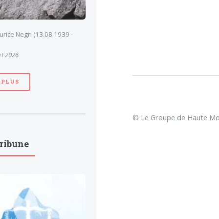
ice Negri (13.08.1939 -
et 2026
 PLUS
© Le Groupe de Haute Mon
Tribune