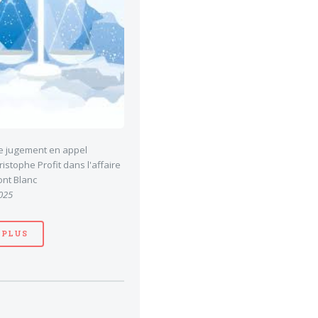
le jugement en appel
stophe Profit dans l'affaire
nt Blanc
025
 PLUS