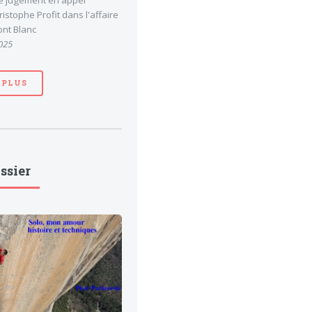
le jugement en appel
stophe Profit dans l'affaire
nt Blanc
025
 PLUS
ssier