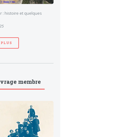
 : histoire et quelques
025
 PLUS
uvrage membre