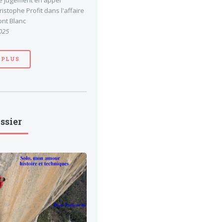
le jugement en appel
stophe Profit dans l'affaire
nt Blanc
025
 PLUS
ssier