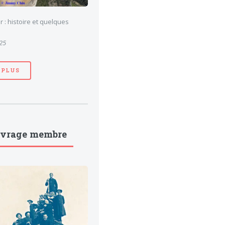
 : histoire et quelques
025
 PLUS
uvrage membre