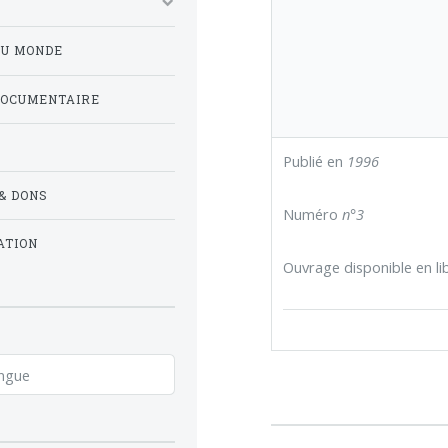
DU MONDE
DOCUMENTAIRE
Publié en
1996
& DONS
Numéro
n°3
ATION
Ouvrage disponible en lib