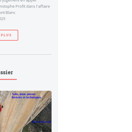
le jugement en appel
stophe Profit dans l'affaire
nt Blanc
025
 PLUS
ssier