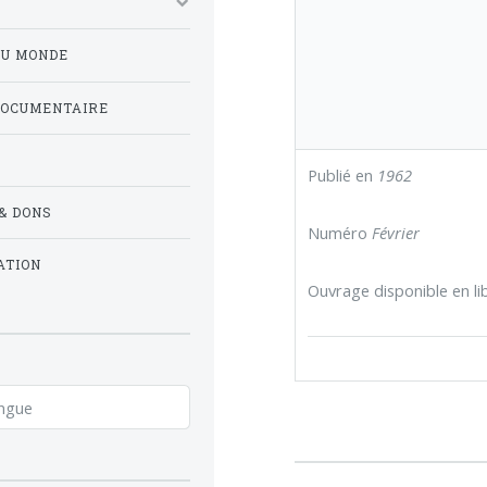
DU MONDE
DOCUMENTAIRE
Publié en
1962
& DONS
Numéro
Février
ATION
Ouvrage disponible en lib