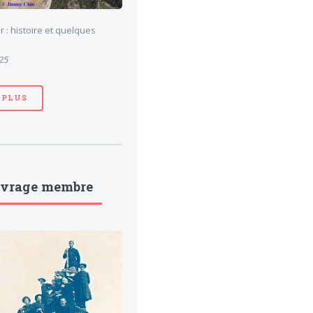
 : histoire et quelques
025
 PLUS
uvrage membre