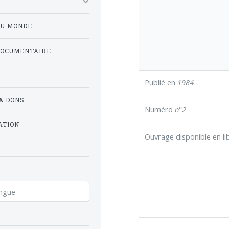
DU MONDE
DOCUMENTAIRE
Publié en
1984
& DONS
Numéro
n°2
ATION
Ouvrage disponible en lib