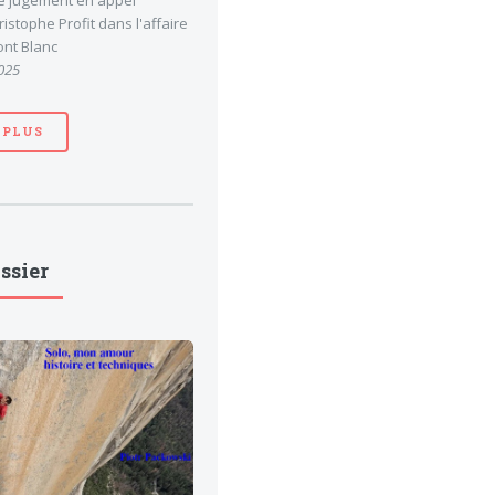
le jugement en appel
stophe Profit dans l'affaire
nt Blanc
025
 PLUS
ssier