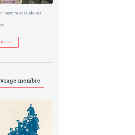
 : histoire et quelques
025
 PLUS
uvrage membre