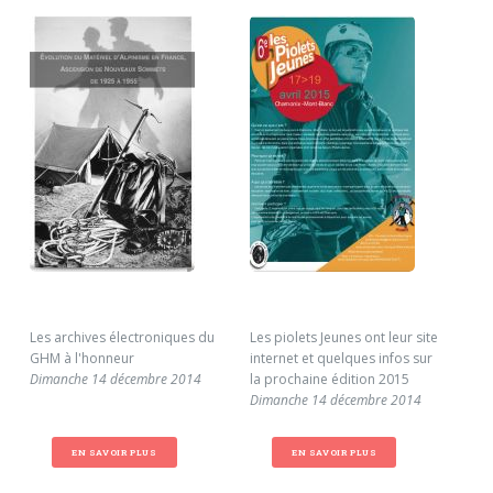
Les archives électroniques du
Les piolets Jeunes ont leur site
Déc
GHM à l'honneur
internet et quelques infos sur
Len
Dimanche 14 décembre 2014
la prochaine édition 2015
Mar
Dimanche 14 décembre 2014
EN SAVOIR PLUS
EN SAVOIR PLUS