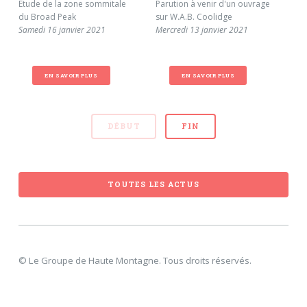
Étude de la zone sommitale
Parution à venir d'un ouvrage
Dis
du Broad Peak
sur W.A.B. Coolidge
Cha
Samedi 16 janvier 2021
Mercredi 13 janvier 2021
Mer
EN SAVOIR PLUS
EN SAVOIR PLUS
DÉBUT
FIN
TOUTES LES ACTUS
© Le Groupe de Haute Montagne. Tous droits réservés.