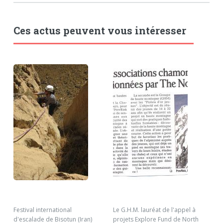
Ces actus peuvent vous intéresser
Festival international
Le G.H.M. lauréat de l'appel à
3èm
d'escalade de Bisotun (Iran)
projets Explore Fund de North
Jeu