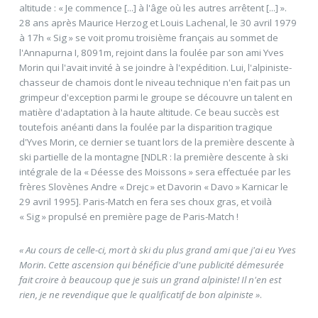
altitude : « Je commence [...] à l'âge où les autres arrêtent [...] ».
28 ans après Maurice Herzog et Louis Lachenal, le 30 avril 1979
à 17h « Sig » se voit promu troisième français au sommet de
l'Annapurna I, 8091m, rejoint dans la foulée par son ami Yves
Morin qui l'avait invité à se joindre à l'expédition. Lui, l'alpiniste-
chasseur de chamois dont le niveau technique n'en fait pas un
grimpeur d'exception parmi le groupe se découvre un talent en
matière d'adaptation à la haute altitude. Ce beau succès est
toutefois anéanti dans la foulée par la disparition tragique
d'Yves Morin, ce dernier se tuant lors de la première descente à
ski partielle de la montagne [NDLR : la première descente à ski
intégrale de la « Déesse des Moissons » sera effectuée par les
frères Slovènes Andre « Drejc » et Davorin « Davo » Karnicar le
29 avril 1995]. Paris-Match en fera ses choux gras, et voilà
« Sig » propulsé en première page de Paris-Match !
« Au cours de celle-ci, mort à ski du plus grand ami que j'ai eu Yves
Morin. Cette ascension qui bénéficie d'une publicité démesurée
fait croire à beaucoup que je suis un grand alpiniste! Il n'en est
rien, je ne revendique que le qualificatif de bon alpiniste »
.