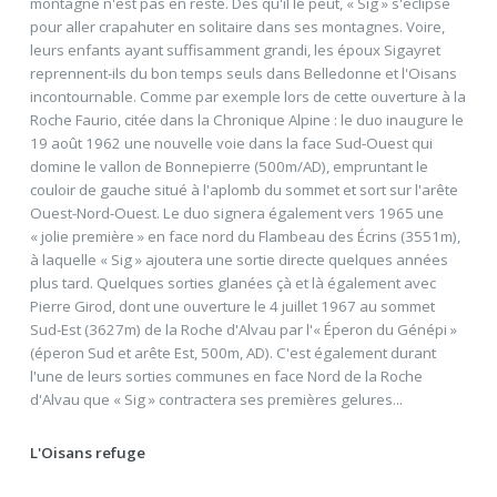
montagne n'est pas en reste. Dès qu'il le peut, « Sig » s'éclipse
pour aller crapahuter en solitaire dans ses montagnes. Voire,
leurs enfants ayant suffisamment grandi, les époux Sigayret
reprennent-ils du bon temps seuls dans Belledonne et l'Oisans
incontournable. Comme par exemple lors de cette ouverture à la
Roche Faurio, citée dans la Chronique Alpine : le duo inaugure le
19 août 1962 une nouvelle voie dans la face Sud-Ouest qui
domine le vallon de Bonnepierre (500m/AD), empruntant le
couloir de gauche situé à l'aplomb du sommet et sort sur l'arête
Ouest-Nord-Ouest. Le duo signera également vers 1965 une
« jolie première » en face nord du Flambeau des Écrins (3551m),
à laquelle « Sig » ajoutera une sortie directe quelques années
plus tard. Quelques sorties glanées çà et là également avec
Pierre Girod, dont une ouverture le 4 juillet 1967 au sommet
Sud-Est (3627m) de la Roche d'Alvau par l'« Éperon du Génépi »
(éperon Sud et arête Est, 500m, AD). C'est également durant
l'une de leurs sorties communes en face Nord de la Roche
d'Alvau que « Sig » contractera ses premières gelures...
L'Oisans refuge