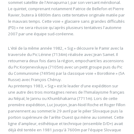
sommet satellite de l'Annapurna I, par son versant méridional.
Le quintet, comprenant notamment Patrice de Bellefon et Pierre
Ravier, butera à 6800m dans cette tentative originale matée par
le mauvais temps. Cette voie « glaciaire sans grandes difficultés
(PD) » ne sera réussie qu'après plusieurs tentatives l'automne
2007 par une équipe sud-coréenne.
L'été de la même année 1982, « Sig » découvre le Pamir avec la
traversée du Pic Lénine (7134m) réalisée avec Jean Samet. Il
retournera deux fois dans la région, empochant les ascensions
du Pic Korjenevskaya (7105m) avec un petit groupe puis du Pic
du Communisme (7495m) par la classique voie « Borotkine » (5A
Russe) avec François Chéruy.
Au printemps 1983, « Sig » est le leader d'une expédition sur
une autre des trois montagnes reines de l'himalayisme français
au Népal, le Jannu ou Khumbhakarna (7711m). Lors de cette
première expédition, Luc Jourjon, Jean-Noël Roche et Roger Fillon
parviennent au sommet le 29 avril par le pilier Slovaque puis la
portion supérieure de l'arête Ouest qui mène au sommet. Cette
ligne d'ampleur, esthétique et technique (ensemble D/D+) avait
déjà été tentée en 1981 jusqu'à 7600m par l'équipe Slovaque