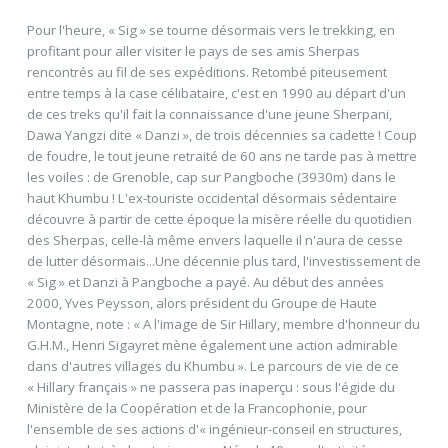
Pour l'heure, « Sig » se tourne désormais vers le trekking, en
profitant pour aller visiter le pays de ses amis Sherpas
rencontrés au fil de ses expéditions. Retombé piteusement
entre temps à la case célibataire, c'est en 1990 au départ d'un
de ces treks qu'il fait la connaissance d'une jeune Sherpani,
Dawa Yangzi dite « Danzi », de trois décennies sa cadette ! Coup
de foudre, le tout jeune retraité de 60 ans ne tarde pas à mettre
les voiles : de Grenoble, cap sur Pangboche (3930m) dans le
haut Khumbu ! L'ex-touriste occidental désormais sédentaire
découvre à partir de cette époque la misère réelle du quotidien
des Sherpas, celle-là même envers laquelle il n'aura de cesse
de lutter désormais...Une décennie plus tard, l'investissement de
« Sig » et Danzi à Pangboche a payé. Au début des années
2000, Yves Peysson, alors président du Groupe de Haute
Montagne, note : « A l'image de Sir Hillary, membre d'honneur du
G.H.M., Henri Sigayret mène également une action admirable
dans d'autres villages du Khumbu ». Le parcours de vie de ce
« Hillary français » ne passera pas inaperçu : sous l'égide du
Ministère de la Coopération et de la Francophonie, pour
l'ensemble de ses actions d'« ingénieur-conseil en structures,