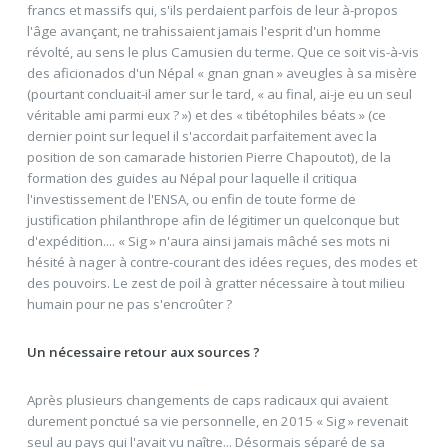
francs et massifs qui, s'ils perdaient parfois de leur à-propos
l'âge avançant, ne trahissaient jamais l'esprit d'un homme
révolté, au sens le plus Camusien du terme. Que ce soit vis-à-vis
des aficionados d'un Népal « gnan gnan » aveugles à sa misère
(pourtant concluait-il amer sur le tard, « au final, ai-je eu un seul
véritable ami parmi eux ? ») et des « tibétophiles béats » (ce
dernier point sur lequel il s'accordait parfaitement avec la
position de son camarade historien Pierre Chapoutot), de la
formation des guides au Népal pour laquelle il critiqua
l'investissement de l'ENSA, ou enfin de toute forme de
justification philanthrope afin de légitimer un quelconque but
d'expédition.... « Sig » n'aura ainsi jamais mâché ses mots ni
hésité à nager à contre-courant des idées reçues, des modes et
des pouvoirs. Le zest de poil à gratter nécessaire à tout milieu
humain pour ne pas s'encroûter ?
Un nécessaire retour aux sources ?
Après plusieurs changements de caps radicaux qui avaient
durement ponctué sa vie personnelle, en 2015 « Sig » revenait
seul au pays qui l'avait vu naître... Désormais séparé de sa