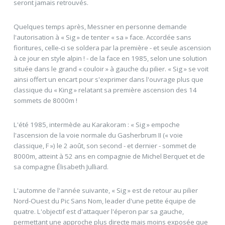
seront jamais retrouvés.
Quelques temps après, Messner en personne demande
l'autorisation à « Sig » de tenter « sa » face. Accordée sans
fioritures, celle-ci se soldera par la première - et seule ascension
à ce jour en style alpin ! - de la face en 1985, selon une solution
située dans le grand « couloir » à gauche du pilier. « Sig » se voit
ainsi offert un encart pour s'exprimer dans l'ouvrage plus que
classique du « King » relatant sa première ascension des 14
sommets de 8000m !
L'été 1985, intermède au Karakoram : « Sig » empoche
l'ascension de la voie normale du Gasherbrum II (« voie
classique, F ») le 2 août, son second - et dernier - sommet de
8000m, atteint à 52 ans en compagnie de Michel Berquet et de
sa compagne Élisabeth Julliard.
L'automne de l'année suivante, « Sig » est de retour au pilier
Nord-Ouest du Pic Sans Nom, leader d'une petite équipe de
quatre. L'objectif est d'attaquer l'éperon par sa gauche,
permettant une approche plus directe mais moins exposée que