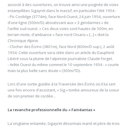
associé à des ouvertures, on trouve ainsi une poignée de voies
estampillées Sigayret dans le massif, en particulier l'été 1954 :
- Pic Coolidge (3774m), face Nord-Ouest, 24 juin 1954, ouverture
d'une ligne (500m/D) aboutissant aux « 3 gendarmes » de
l'arête sud-ouest. « Ces deux voies sont hautes de 500m, en
terrain mixte, d'ambiance « face nord Oisans » [...] » dixit la
Chronique Alpine.
- Clocher des Écrins (3801m), face Nord (800m/D sup.), 2 août
1954. Cette ouverture sera citée dans un article du Dauphiné
Libéré sous la plume de l'alpiniste-journaliste Claude Forget.
- Arête Ouest du même sommet le 10 septembre 1954 : « courte
mais la plus belle sans doute » (300m/TD).
Lors d'une sortie guidée à la Traversée des Écrins où il lui sert
une fois encore d'assistant, « Sig » tombe amoureux de la soeur
de son premier de cordée...
La revanche professionnelle du « Fainéantas »
La vingtaine entamée, Sigayret désormais marié et père de trois