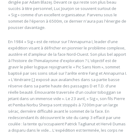
dirigée par Adam Blazej. Devant ce qui reste son plus beau
succès à titre personnel, Luc Jourjon se souvient surtout de
« Sig » comme d'un excellent organisateur. Parvenu sous le
sommet de l'éperon à 6500m, ce dernier n'aura pas l'énergie de
pousser davantage.
En 1984 « Sig » est de retour sur l'Annapurna I, leader d'une
expédition visant à défricher en pionnier le problème complexe,
austère et d'ampleur de la face Nord-Ouest. Son plus bel apport
à l'histoire de l'himalayisme d'exploration ? L'objectif est de
gravir le pilier logique rejoignant le « Pic Sans Nom », sommet
baptisé par ses soins situé sur l'arête entre Fang et Annapurna I.
« L'itinéraire [,] exposé aux avalanches dans sa partie basse
réserve dans sa partie haute des passages D et T.D. d'une
réelle beauté. Émouvante traversée d'un couloir toboggan se
jetant dans un immense vide ». Le 23 avril, « Sig », son fils Pierre
et Pemba Norbu Sherpa sont stoppés à 7200m par un large
sérac, dernière difficulté avant le sommet de la face. En
redescendant ils découvrent le site du camp 3 effacé par une
coulée : la tente qu'occupaient Patrick Taglianut et Hervé Dumas
a disparu dans le vide... L'expédition est terminée, les corps ne