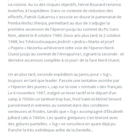
sa voisine. Au vu des risques objectifs, Hervé Bouvard renonce
toutefois à l'expédition. Dans ce contexte de réduction des
effectifs, Patrick Gabarrou s'associe en douce le partenariat de
Pemba Norbu Sherpa, permettant au duo de s'adjuger la
première ascension de l'éperon jusqu'au sommet du Pic Sans
Nom, atteint le 8 octobre 1986. Deux ans plus tard, le 2 octobre
1988, les Tchécoslovaques Jindrich « Jindra » Martis et Josef
« Pepino » Nezerka achèveront cette voie de l'éperon Nord-
Ouest jusqu'au sommet de l'Annapurna I, signant la seconde - et
dernière ascension complète à ce jour!- de la face Nord-Ouest.
Un an plus tard, seconde expédition au Jannu pour « Sig »,
toujours en tant que leader. Passée une tentative avortée par
« l'éperon des jeunes », cap sur la voie « normale » des français.
Le 6 novembre 1987, malgré un lever tardif et le départ d'un
camp à 7000m un tantinet trop bas, Fred Valet et Michel Vincent
parviennent in extremis au sommet dans des conditions
venteuses et froides, tandis que « Sig » accompagné d'Élisabeth
Julliard cale à 7400m. Les quatre grimpeurs s'en tireront avec
des gelures partielles. « Sig » se consolera en ayant déjà pu
franchir la très esthétique arête de la Dentelle...