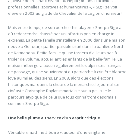
alpiniste de très haut niveau au Népal ; 40 ans d'activités
professionnelles, sportives et humanitaires », « Sig » se voit
élevé en 2002 au grade de Chevalier de la Légion d'honneur !
Mais entre-temps, de son perchoir himalayen « Sherpa Sig » a
dû redescendre, chassé par un infarctus pris en charge in
extremis. La petite famille s'installera en 2000 dans une maison
neuve à Golfutar, quartier paisible situé dans la banlieue Nord
de Katmandou. Petite famille qui ne tardera d'ailleurs pas à
tripler de volume, accueillant les enfants de la belle-famille. La
maison hébergera aussi régulièrement les alpinistes français
de passage, qui se souviennent du patriarche à crinière blanche
lové au milieu des siens. En 2008, alors que des élections
historiques marquent la chute de la monarchie, le journaliste-
cinéaste Christophe Raylat immortalise sur la pellicule le
parcours atypique de celui que tous connaîtront désormais
comme « Sherpa Sig ».
Une belle plume au service d'un esprit critique
Véritable « machine à écrire », auteur d'une vingtaine