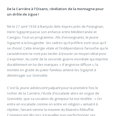
De la Carrière à l'Oisans, révélation de la montagne pour
un drôle de zigue !
Né le 27 avril 1934 à Banyuls-dels-Aspres près de Perpignan,
Henri Sigayret passe son enfance entre Méditerranée et
Canigou. Tout un programme...Fils d'enseignants, le jeune
Sigayret a la bougeotte : les cadres qu'il préfère sont ceux qu'il
se choisit. Cette énergie vitale et l'indépendance farouche qui le
caractérisent ne vont pas tarder à trouver un moyen idéal pour
s'exprimer. Au sortir de la seconde guerre mondiale qui imprime
durablement en lui des marques « d'angoisse diffuse », la
montée en grade du pater familias amène les Sigayret à
déménager sur Grenoble.
C'est là, jeune adolescent palpant pour la première fois le
rocher de la Carrière, l'école d'escalade alors en vogue de
Grenoble, que sa vocation de grimpeur lui est révélée : « On
entre en escalade comme on entre en religion » aimait-il à
répéter, faisant sienne la maxime du Maestro Rébuffat.
Commençant dès lors à travailler puis perfectionner ses