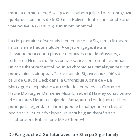
Pour sa dernière expé, « Sig » et Élisabeth Julliard partiront gravir
quelques sommets de 6000m en Bolivie, dont « sans doute une
voie nouvelle (« D sup ») sur un pic innommé »...
La cinquantaine désormais bien entamée, « Sig » en a fini avec
l'alpinisme à haute altitude. A ce jeu engagé, il aura
classiquement connu plus de tentatives que de réussites, a
fortiori en Himalaya... Ses connaissances en feront désormais
un consultant recherché pour les chroniques himalayennes. On
pourra ainsi voir apparaître le nom de Sigayret aux côtés de
celui de Claude Deck dans la Chronique Alpine de « La
Montagne et Alpinisme » ou celle des Annales du Groupe de
Haute Montagne. De même Miss (Elizabeth) Hawley consultera-t-
elle toujours Henri au sujet de l'Annapurna I et du Jannu - Henri
pour qui la légendaire chroniqueuse himalayenne du Népal
avait par ailleurs développé un petit béguin d'après son
collaborateur Britannique Mike Cheney!
De Pangboche à Golfutar avec la « Sherpa Sig » family !