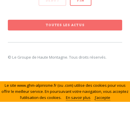
DÉBUT
FIN
TOUTES LES ACTUS
© Le Groupe de Haute Montagne. Tous droits réservés.
Le site www.ghm-alpinisme.fr (ou .com) utilise des cookies pour vous
offrir le meilleur service. En poursuivant votre navigation, vous acceptez
l’utilisation des cookies.
En savoir plus
J’accepte