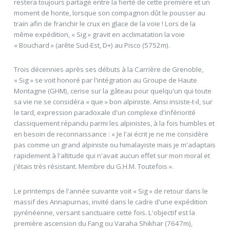
restera toujours partagé entre la fierté de cette première et un
moment de honte, lorsque son compagnon dût le pousser au
train afin de franchir le crux en glace de la voie ! Lors de la
même expédition, « Sig » gravit en acclimatation la voie
« Bouchard » (arête Sud-Est, D+) au Pisco (5752m).
Trois décennies après ses débuts à la Carrière de Grenoble,
« Sig » se voit honoré par l'intégration au Groupe de Haute
Montagne (GHM), cerise sur la gâteau pour quelqu'un qui toute
sa vie ne se considéra « que » bon alpiniste. Ainsi insiste-t-il, sur
le tard, expression paradoxale d'un complexe d'infériorité
classiquement répandu parmi les alpinistes, à la fois humbles et
en besoin de reconnaissance : « Je l'ai écrit je ne me considère
pas comme un grand alpiniste ou himalayiste mais je m'adaptais
rapidement à l'altitude qui n'avait aucun effet sur mon moral et
j'étais très résistant. Membre du G.H.M. Toutefois ».
Le printemps de l'année suivante voit « Sig » de retour dans le
massif des Annapurnas, invité dans le cadre d'une expédition
pyrénéenne, versant sanctuaire cette fois. L'objectif est la
première ascension du Fang ou Varaha Shikhar (7647m),