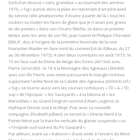
Sorti d'un divorce « sans grandeur » au tournant des années
1970, « Sig » panse alors la plaie en reprenant d'arrache-pied
du service côté amateurisme. Il écume à partir de là « tous les
couloirs ou toutes les faces de glace que je n'avais pas gravis
en dix pointes » dans son Oisans fétiche, ce dans un premier
temps avec les amis de son fils, Jean Samet et Philippe Chevalier
[NDLR : duo à l'origine de la première hivernale de la voie
Fourastier-Madier en face nord du sommet Est du Râteau, du 27
au 30 décembre 1975]. A citer deux ouvertures en août 1973 : le
15 en face sud du Dôme de Neige des Écrins (4015m) avec
Pierre Girod (AD) ; le 18 à la Montagne des Agneaux (3664m)
avec son fils Pierre, voie mixte parcourant le triangle rocheux
supportant l'arête Nord de la Calotte des Agneaux (600m/D inf.).
« Sig » se tourne aussi vers les courses rocheuses « TD » à « TD
sup » de l'époque : « les Savoyards » à la Dibona et « les
Marseillais » au Grand Doigt en second d'Alain Loigerot, la
mythique Directe sud à la Meije. Puis avec sa nouvelle
compagne, Élisabeth Julliard, ce seront la « Directe Nord à la
Pointe Nérot par la tranche verticale du glacier suspendu » ou
« l'insipide sud-sud-est du Pic Gaspard ».
Par ailleurs, outre sa « trahison » d'une visite à l'envers du Mont