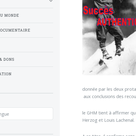
DU MONDE
DOCUMENTAIRE
& DONS
ATION
donnée par les deux prota
 aux conclusions des reco
le GHM tient à affirmer qu
Herzog et Louis Lachenal.
A ce titre, il confirme san