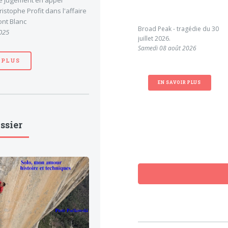
le jugement en appel
stophe Profit dans l'affaire
nt Blanc
Broad Peak - tragédie du 30
025
juillet 2026.
Samedi 08 août 2026
 PLUS
EN SAVOIR PLUS
ssier