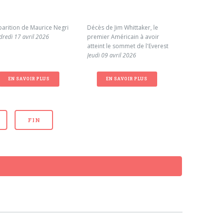
parition de Maurice Negri
Décès de Jim Whittaker, le
Cagnotte en
dredi 17 avril 2026
premier Américain à avoir
famille de 
atteint le sommet de l'Everest
Mardi 31 ma
Jeudi 09 avril 2026
EN SAVOIR PLUS
EN SAVOIR PLUS
EN S
FIN