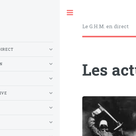
Toggle
Le G.H.M. en direct
DIRECT
Les ac
N
S
IVE