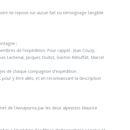
stoire ne repose sur aucun fait ou témoignage tangible.
ontagne ;
 membres de l'expédition. Pour rappel : Jean Couzy,
ouis Lachenal, Jacques Oudot, Gaston Rébuffat, Marcel
ages de chaque compagnon d'expédition ;
pour y être allés, et en reconnaissant la description
mmet de l'Annapurna par les deux alpinistes Maurice
nt que l'évolution des filtres d'observations sociales et