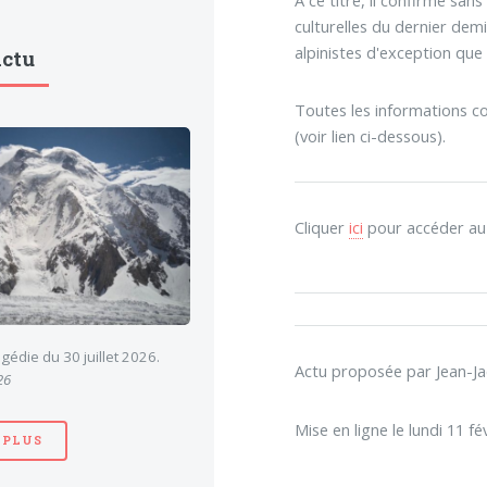
culturelles du dernier dem
alpinistes d'exception qu
Actu
Toutes les informations c
(voir lien ci-dessous).
Cliquer
ici
pour accéder au l
gédie du 30 juillet 2026.
Actu proposée par Jean-J
26
Mise en ligne le lundi 11 fé
 PLUS