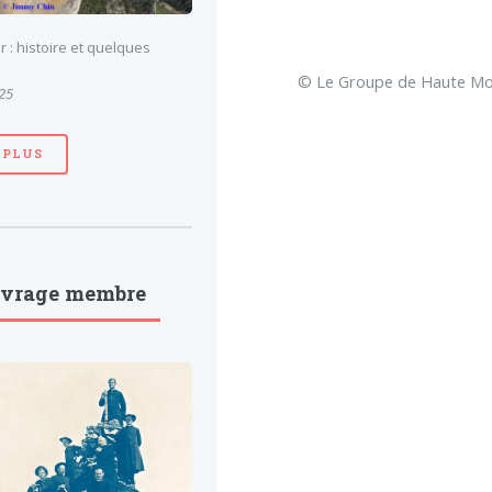
 : histoire et quelques
© Le Groupe de Haute Mon
025
 PLUS
uvrage membre