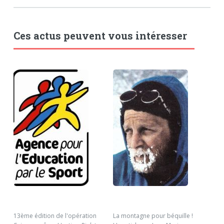
Ces actus peuvent vous intéresser
13ème édition de l'opération
La montagne pour béquille !
Déc