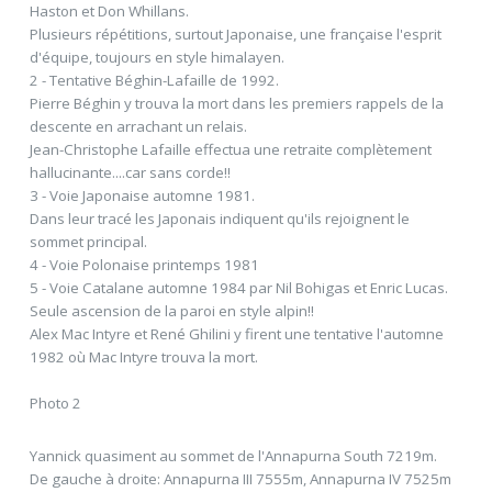
Haston et Don Whillans.
Plusieurs répétitions, surtout Japonaise, une française l'esprit
d'équipe, toujours en style himalayen.
2 - Tentative Béghin-Lafaille de 1992.
Pierre Béghin y trouva la mort dans les premiers rappels de la
descente en arrachant un relais.
Jean-Christophe Lafaille effectua une retraite complètement
hallucinante....car sans corde!!
3 - Voie Japonaise automne 1981.
Dans leur tracé les Japonais indiquent qu'ils rejoignent le
sommet principal.
4 - Voie Polonaise printemps 1981
5 - Voie Catalane automne 1984 par Nil Bohigas et Enric Lucas.
Seule ascension de la paroi en style alpin!!
Alex Mac Intyre et René Ghilini y firent une tentative l'automne
1982 où Mac Intyre trouva la mort.
Photo 2
Yannick quasiment au sommet de l'Annapurna South 7219m.
De gauche à droite: Annapurna III 7555m, Annapurna IV 7525m