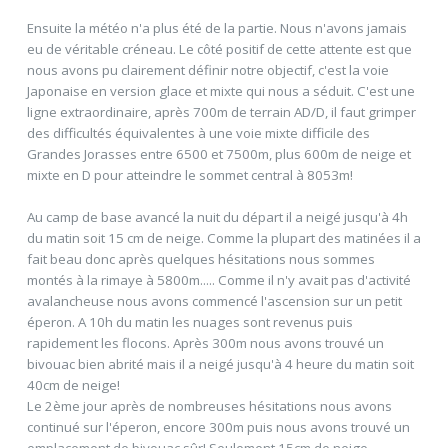
Ensuite la météo n'a plus été de la partie. Nous n'avons jamais
eu de véritable créneau. Le côté positif de cette attente est que
nous avons pu clairement définir notre objectif, c'est la voie
Japonaise en version glace et mixte qui nous a séduit. C'est une
ligne extraordinaire, après 700m de terrain AD/D, il faut grimper
des difficultés équivalentes à une voie mixte difficile des
Grandes Jorasses entre 6500 et 7500m, plus 600m de neige et
mixte en D pour atteindre le sommet central à 8053m!
Au camp de base avancé la nuit du départ il a neigé jusqu'à 4h
du matin soit 15 cm de neige. Comme la plupart des matinées il a
fait beau donc après quelques hésitations nous sommes
montés à la rimaye à 5800m..... Comme il n'y avait pas d'activité
avalancheuse nous avons commencé l'ascension sur un petit
éperon. A 10h du matin les nuages sont revenus puis
rapidement les flocons. Après 300m nous avons trouvé un
bivouac bien abrité mais il a neigé jusqu'à 4 heure du matin soit
40cm de neige!
Le 2ème jour après de nombreuses hésitations nous avons
continué sur l'éperon, encore 300m puis nous avons trouvé un
emplacement de bivouac sûr! Seulement 15cm de neige.