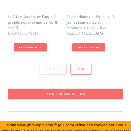
Le G.H.M. lauréat de l'appel à
3ème édition des Piolets d'Or
11è
projets Explore Fund de North
Jeunes (samedi 28 et
l'A
Face®
dimanche 29 avril 2012)
Jeud
Lundi 02 avril 2012
Vendredi 16 mars 2012
EN SAVOIR PLUS
EN SAVOIR PLUS
DÉBUT
FIN
TOUTES LES ACTUS
Le site www.ghm-alpinisme.fr (ou .com) utilise des cookies pour vous
© Le Groupe de Haute Montagne. Tous droits réservés.