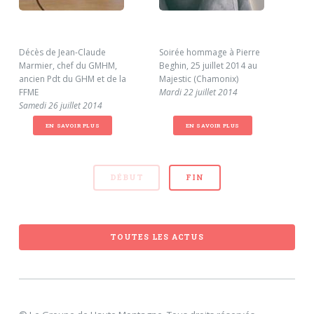
Décès de Jean-Claude
Soirée hommage à Pierre
24è
Marmier, chef du GMHM,
Beghin, 25 juillet 2014 au
Liv
ancien Pdt du GHM et de la
Majestic (Chamonix)
aoû
FFME
Mardi 22 juillet 2014
Merc
Samedi 26 juillet 2014
EN SAVOIR PLUS
EN SAVOIR PLUS
DÉBUT
FIN
TOUTES LES ACTUS