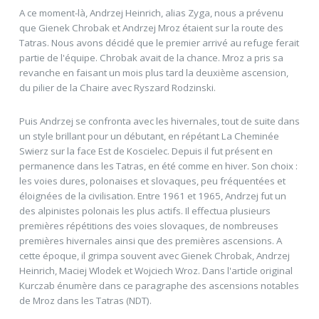
A ce moment-là, Andrzej Heinrich, alias Zyga, nous a prévenu
que Gienek Chrobak et Andrzej Mroz étaient sur la route des
Tatras. Nous avons décidé que le premier arrivé au refuge ferait
partie de l'équipe. Chrobak avait de la chance. Mroz a pris sa
revanche en faisant un mois plus tard la deuxième ascension,
du pilier de la Chaire avec Ryszard Rodzinski.
Puis Andrzej se confronta avec les hivernales, tout de suite dans
un style brillant pour un débutant, en répétant La Cheminée
Swierz sur la face Est de Koscielec. Depuis il fut présent en
permanence dans les Tatras, en été comme en hiver. Son choix :
les voies dures, polonaises et slovaques, peu fréquentées et
éloignées de la civilisation. Entre 1961 et 1965, Andrzej fut un
des alpinistes polonais les plus actifs. Il effectua plusieurs
premières répétitions des voies slovaques, de nombreuses
premières hivernales ainsi que des premières ascensions. A
cette époque, il grimpa souvent avec Gienek Chrobak, Andrzej
Heinrich, Maciej Wlodek et Wojciech Wroz. Dans l'article original
Kurczab énumère dans ce paragraphe des ascensions notables
de Mroz dans les Tatras (NDT).