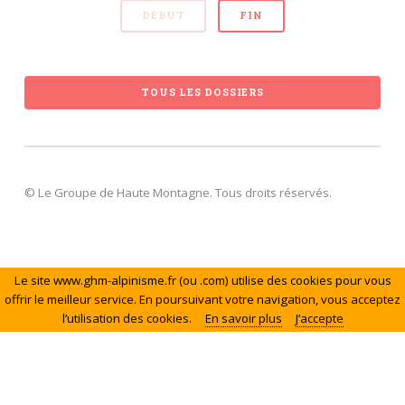
DÉBUT
FIN
TOUS LES DOSSIERS
© Le Groupe de Haute Montagne. Tous droits réservés.
Le site www.ghm-alpinisme.fr (ou .com) utilise des cookies pour vous
offrir le meilleur service. En poursuivant votre navigation, vous acceptez
l’utilisation des cookies.
En savoir plus
J’accepte