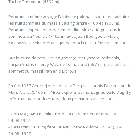
Tachte Turkoman (4699 m).
Pendant le même voyage l'alpiniste polonais s'offrit en solitaire
les huit sommets du massif Salang (entre 4400 et 4900 m).
Pendant l'expédition proprement dite, Mroz atteignit tous les
sommets du Noshaq (7492 m) avec Jean Bourgeois, Maciej
Kozlowski, Jacek Poreba et Jerzy Potocki (quatrième ascension).
Sur la route de retour Mroz gravit (avec Ryszard Rodzinski,
Lucjan Sadus et Jerzy Wala) le Damavand (5675 m), le plus haut
sommet du massif iranien d'Elbrouz.
En été 1967 Andrzej partit pour la Turquie. Hormis l'ascension du
Mont Ararat (5165 m), Mroz explora les montagnes Dzilo Dag. Il y
effectua (avec Andrzej Kus) deux premières ascensions.
- Göl Dag (3460 m) pilier Nord-Est du sommet principal. (V),
24.08.1967
- Geliaszin (4170 m) face Ouest, Grande dièdre, (V+, A1), 28-
29.08. 1967