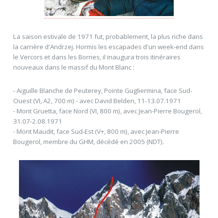
La saison estivale de 1971 fut, probablement, la plus riche dans
la carrière d'Andrzej. Hormis les escapades d'un week-end dans
le Vercors et dans les Bornes, il inaugura trois itinéraires
nouveaux dans le massif du Mont Blanc :
- Aiguille Blanche de Peuterey, Pointe Gugliermina, face Sud-
Ouest (VI, A2, 700 m) - avec David Belden, 11-13.07.1971
- Mont Gruetta, face Nord (VI, 800 m), avec Jean-Pierre Bougerol,
31.07-2.08.1971
- Mont Maudit, face Sud-Est (V+, 800 m), avec Jean-Pierre
Bougerol, membre du GHM, décédé en 2005 (NDT).