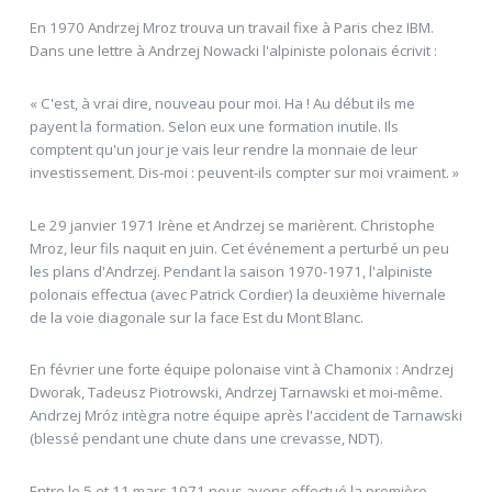
En 1970 Andrzej Mroz trouva un travail fixe à Paris chez IBM.
Dans une lettre à Andrzej Nowacki l'alpiniste polonais écrivit :
« C'est, à vrai dire, nouveau pour moi. Ha ! Au début ils me
payent la formation. Selon eux une formation inutile. Ils
comptent qu'un jour je vais leur rendre la monnaie de leur
investissement. Dis-moi : peuvent-ils compter sur moi vraiment. »
Le 29 janvier 1971 Irène et Andrzej se marièrent. Christophe
Mroz, leur fils naquit en juin. Cet événement a perturbé un peu
les plans d'Andrzej. Pendant la saison 1970-1971, l'alpiniste
polonais effectua (avec Patrick Cordier) la deuxième hivernale
de la voie diagonale sur la face Est du Mont Blanc.
En février une forte équipe polonaise vint à Chamonix : Andrzej
Dworak, Tadeusz Piotrowski, Andrzej Tarnawski et moi-même.
Andrzej Mróz intègra notre équipe après l'accident de Tarnawski
(blessé pendant une chute dans une crevasse, NDT).
Entre le 5 et 11 mars 1971 nous avons effectué la première