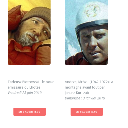
Tadeusz Piotrowski - le bouc-
Andrzej Mróz - (1942-1972) La
Voy
émissaire du Lhotse
montagne avant tout par
Clim
Vendredi 28 juin 2019
Janusz Kurczab
rom
Dimanche 13 janvier 2019
Ven
EN SAVOIR PLUS
EN SAVOIR PLUS