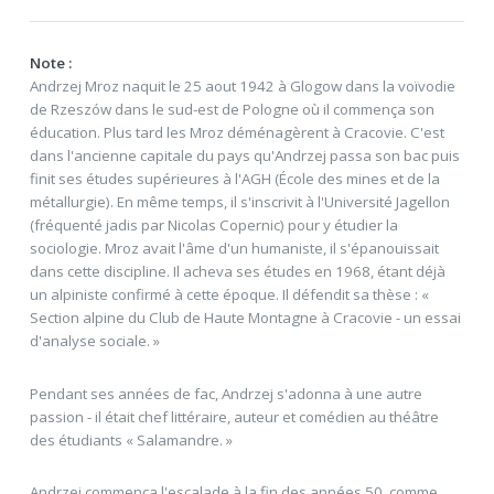
Note :
Andrzej Mroz naquit le 25 aout 1942 à Glogow dans la voïvodie
de Rzeszów dans le sud-est de Pologne où il commença son
éducation. Plus tard les Mroz déménagèrent à Cracovie. C'est
dans l'ancienne capitale du pays qu'Andrzej passa son bac puis
finit ses études supérieures à l'AGH (École des mines et de la
métallurgie). En même temps, il s'inscrivit à l'Université Jagellon
(fréquenté jadis par Nicolas Copernic) pour y étudier la
sociologie. Mroz avait l'âme d'un humaniste, il s'épanouissait
dans cette discipline. Il acheva ses études en 1968, étant déjà
un alpiniste confirmé à cette époque. Il défendit sa thèse : «
Section alpine du Club de Haute Montagne à Cracovie - un essai
d'analyse sociale. »
Pendant ses années de fac, Andrzej s'adonna à une autre
passion - il était chef littéraire, auteur et comédien au théâtre
des étudiants « Salamandre. »
Andrzej commença l'escalade à la fin des années 50, comme