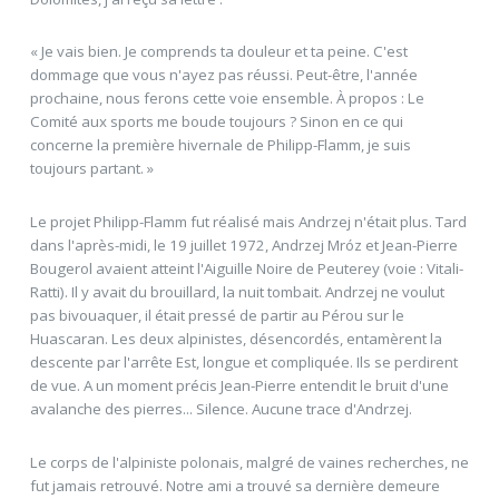
« Je vais bien. Je comprends ta douleur et ta peine. C'est
dommage que vous n'ayez pas réussi. Peut-être, l'année
prochaine, nous ferons cette voie ensemble. À propos : Le
Comité aux sports me boude toujours ? Sinon en ce qui
concerne la première hivernale de Philipp-Flamm, je suis
toujours partant. »
Le projet Philipp-Flamm fut réalisé mais Andrzej n'était plus. Tard
dans l'après-midi, le 19 juillet 1972, Andrzej Mróz et Jean-Pierre
Bougerol avaient atteint l'Aiguille Noire de Peuterey (voie : Vitali-
Ratti). Il y avait du brouillard, la nuit tombait. Andrzej ne voulut
pas bivouaquer, il était pressé de partir au Pérou sur le
Huascaran. Les deux alpinistes, désencordés, entamèrent la
descente par l'arrête Est, longue et compliquée. Ils se perdirent
de vue. A un moment précis Jean-Pierre entendit le bruit d'une
avalanche des pierres... Silence. Aucune trace d'Andrzej.
Le corps de l'alpiniste polonais, malgré de vaines recherches, ne
fut jamais retrouvé. Notre ami a trouvé sa dernière demeure