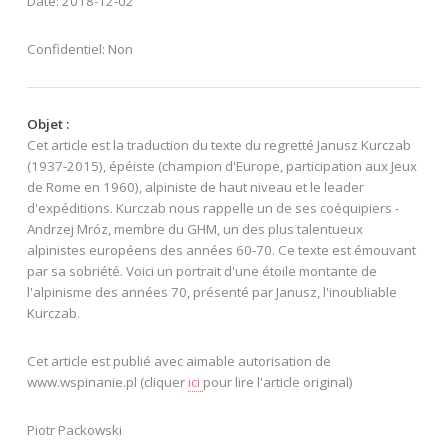
Date: 2018-12-02
Confidentiel: Non
Objet :
Cet article est la traduction du texte du regretté Janusz Kurczab
(1937-2015), épéiste (champion d'Europe, participation aux Jeux
de Rome en 1960), alpiniste de haut niveau et le leader
d'expéditions. Kurczab nous rappelle un de ses coéquipiers -
Andrzej Mróz, membre du GHM, un des plus talentueux
alpinistes européens des années 60-70. Ce texte est émouvant
par sa sobriété. Voici un portrait d'une étoile montante de
l'alpinisme des années 70, présenté par Janusz, l'inoubliable
Kurczab.
Cet article est publié avec aimable autorisation de
www.wspinanie.pl (cliquer
ici
pour lire l'article original)
Piotr Packowski