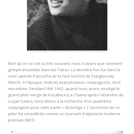
Bien qu'on se soit vu très souvent, nous n'avons que rarement
grimpé ensemble dans les Tatras. La dernière fois fut dans la
voie Lapinski-Paszucha de la face Sud-Est de Szpiglasowy
Wierch. A l'époque, Andrzej avait plusieurs compagnons, dont
moi-même. Pendant l'été 1962, quand nous avons assiégé le
grand pilier vierge de Kazalnica (La Chaire) après l'abandon de
Lucjan Sadus, nous étions à la recherche d'un quatrième
compagnon pour cette partie « de bridge ». L'ascension de ce
pilier fut considérée comme un tournant d'alpinisme moderne
polonais (NDT).