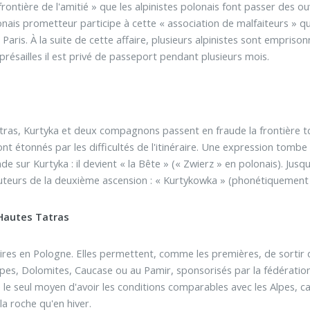
frontière de l'amitié » que les alpinistes polonais font passer des o
nais prometteur participe à cette « association de malfaiteurs » qui
 Paris. À la suite de cette affaire, plusieurs alpinistes sont empris
présailles il est privé de passeport pendant plusieurs mois.
Tatras, Kurtyka et deux compagnons passent en fraude la frontière 
nt étonnés par les difficultés de l'itinéraire. Une expression tombe
nde sur Kurtyka : il devient « la Bête » (« Zwierz » en polonais). Jus
auteurs de la deuxième ascension : « Kurtykowka » (phonétiquement 
 Hautes Tatras
ires en Pologne. Elles permettent, comme les premières, de sortir d
pes, Dolomites, Caucase ou au Pamir, sponsorisés par la fédération
 le seul moyen d'avoir les conditions comparables avec les Alpes, car
la roche qu'en hiver.