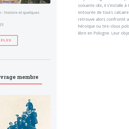
soixante-dix, il s'installe
entourée de tours calcaires
 : histoire et quelques
retrouve alors confronté a
025
héroïque ou tire-clous pol
libre en Pologne. Leur objec
 PLUS
uvrage membre