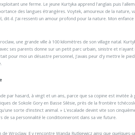
 exploitant une ferme. Le jeune Kurtyka apprend l'anglais puis l'all
portance des langues étrangères. Voytek, amoureux de la nature, vadr
l, dit-il. J'ai ressenti un amour profond pour la nature. Mon enfanc
oclaw, une grande ville à 100 kilomètres de son village natal. Kurtyka
e avec ses parents donne sur un petit parc urbain, sinistre et n'ayant 
'était pour moi un désastre personnel, J'avais peur d'y mettre le pi
.
e
e par hasard, à vingt et un ans, parce que sa copine est invitée à g
ques de Sokole Gory en Basse Silésie, près de la frontière tchécoslova
u'une sorte d'instinct animal. » L'escalade devint vite son cinquièm
s de sa personnalité le conditionneront dans sa vie future.
in de Wroclaw. Il y rencontre Wanda Rutkiewicz ainsi que quelques-