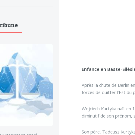
Tribune
Enfance en Basse-Silési
Après la chute de Berlin e
forcés de quitter l'Est du 
Wojciech Kurtyka naît en 19
diminutif de son prénom, s
Son père, Tadeusz Kurtyka,