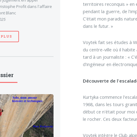
le jugement en appel
territoires reconquis » en
stophe Profit dans l'affaire
pendant la guerre, de l'im
nt Blanc
C'était mon paradis nature
025
dans le futur. »
 PLUS
Voytek fait ses études à Wr
du centre-ville où il habit
tard à un journaliste : « C
d'ingénieur en électronique
ssier
Découverte de l'escalad
Kurtyka commence l'escalad
1968, dans les tours graniti
début ce n'était pour moi q
le rocher. Ces deux facteur
Voytek intègre le Club alp