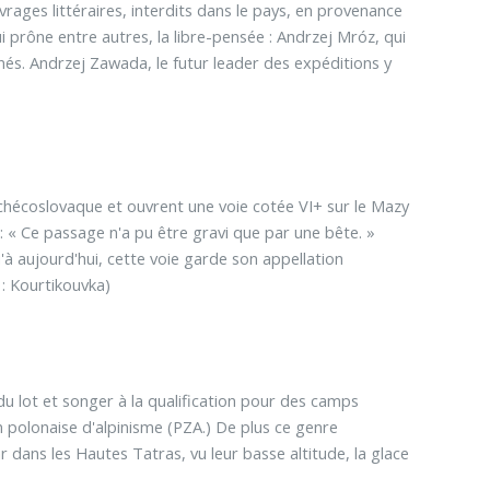
uvrages littéraires, interdits dans le pays, en provenance
 prône entre autres, la libre-pensée : Andrzej Mróz, qui
onnés. Andrzej Zawada, le futur leader des expéditions y
tchécoslovaque et ouvrent une voie cotée VI+ sur le Mazy
 : « Ce passage n'a pu être gravi que par une bête. »
qu'à aujourd'hui, cette voie garde son appellation
: Kourtikouvka)
u lot et songer à la qualification pour des camps
 polonaise d'alpinisme (PZA.) De plus ce genre
 dans les Hautes Tatras, vu leur basse altitude, la glace