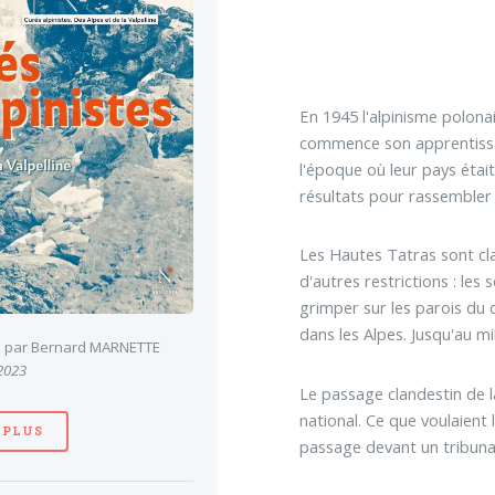
En 1945 l'alpinisme polona
commence son apprentissag
l'époque où leur pays était
résultats pour rassembler e
Les Hautes Tatras sont cla
d'autres restrictions : les
grimper sur les parois du c
dans les Alpes. Jusqu'au mi
es par Bernard MARNETTE
 2023
Le passage clandestin de la
national. Ce que voulaient 
 PLUS
passage devant un tribunal