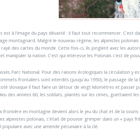
is est à l'image du pays dévasté : il faut tout recommencer. C'est 
e montagnard. Malgré le nouveau régime, les alpinistes polonais v
 rayé des cartes du monde. Cette fois-ci, ils jonglent avec les auto
t manipuler la nation. C'est qui intéresse les Polonais c'est de pouv
ssés Parc National. Pour des raisons écologiques la circulation y e
 sommets frontaliers sont interdits (jusqu'au 1950), le passage de la
oté slovaque il faut faire un détour de vingt kilomètres et passer pa
lieu des années 60, les soldats, plantés sur les cimes, guettaient les 
 frontière en montagne devient alors le jeu du chat et de la souris p
les alpinistes polonais, c'était de pouvoir grimper dans un « pays fr
 populaire avec une amende pécuniaire à la clé.