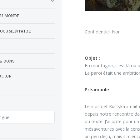
DU MONDE
Confidentiel: Non
DOCUMENTAIRE
Objet :
& DONS
En montagne, c'est là où on 
La paroi était une ambitio
ATION
Préambule
Le « projet Kurtyka » naît 
depuis notre rencontre dan
du texte. J'ai opté pour un
mésaventures avec la censur
un peu déçu, mais il m'enc