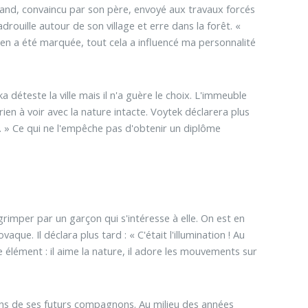
emand, convaincu par son père, envoyé aux travaux forcés
ouille autour de son village et erre dans la forêt. «
e en a été marquée, tout cela a influencé ma personnalité
 déteste la ville mais il n'a guère le choix. L'immeuble
rien à voir avec la nature intacte. Voytek déclarera plus
ed. » Ce qui ne l'empêche pas d'obtenir un diplôme
rimper par un garçon qui s'intéresse à elle. On est en
que. Il déclara plus tard : « C'était l'illumination ! Au
e élément : il aime la nature, il adore les mouvements sur
uns de ses futurs compagnons. Au milieu des années