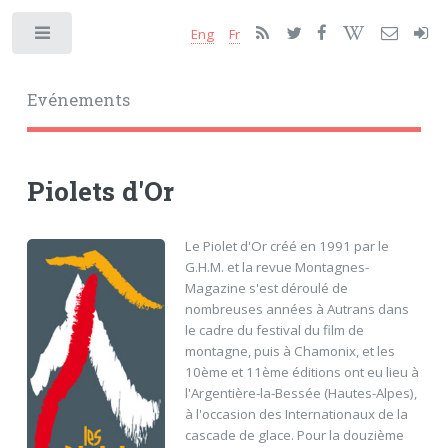
Eng
Fr
Toggle
Evénements
Piolets d'Or
Le Piolet d'Or créé en 1991 par le
G.H.M. et la revue Montagnes-
Magazine s'est déroulé de
nombreuses années à Autrans dans
le cadre du festival du film de
montagne, puis à Chamonix, et les
10ème et 11ème éditions ont eu lieu à
l'Argentière-la-Bessée (Hautes-Alpes),
à l'occasion des Internationaux de la
cascade de glace. Pour la douzième