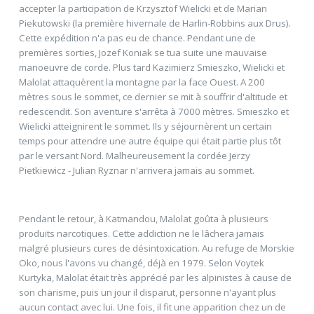
accepter la participation de Krzysztof Wielicki et de Marian
Piekutowski (la première hivernale de Harlin-Robbins aux Drus).
Cette expédition n'a pas eu de chance. Pendant une de
premières sorties, Jozef Koniak se tua suite une mauvaise
manoeuvre de corde. Plus tard Kazimierz Smieszko, Wielicki et
Malolat attaquèrent la montagne par la face Ouest. A 200
mètres sous le sommet, ce dernier se mit à souffrir d'altitude et
redescendit. Son aventure s'arrêta à 7000 mètres. Smieszko et
Wielicki atteignirent le sommet. Ils y séjournèrent un certain
temps pour attendre une autre équipe qui était partie plus tôt
par le versant Nord. Malheureusement la cordée Jerzy
Pietkiewicz - Julian Ryznar n'arrivera jamais au sommet.
Pendant le retour, à Katmandou, Malolat goûta à plusieurs
produits narcotiques. Cette addiction ne le lâchera jamais
malgré plusieurs cures de désintoxication. Au refuge de Morskie
Oko, nous l'avons vu changé, déjà en 1979. Selon Voytek
Kurtyka, Malolat était très apprécié par les alpinistes à cause de
son charisme, puis un jour il disparut, personne n'ayant plus
aucun contact avec lui. Une fois, il fit une apparition chez un de