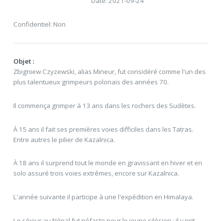
Date: 2021-09-24
Confidentiel: Non
Objet :
Zbigniew Czyzewski, alias Mineur, fut considéré comme l'un des
plus talentueux grimpeurs polonais des années 70.
Il commença grimper à 13 ans dans les rochers des Sudètes.
À 15 ans il fait ses premières voies difficiles dans les Tatras.
Entre autres le pilier de Kazalnica.
À 18 ans il surprend tout le monde en gravissant en hiver et en
solo assuré trois voies extrêmes, encore sur Kazalnica.
L'année suivante il participe à une l'expédition en Himalaya.
Le séjour au Népal fut néfaste pour le jeune silésien : il y prit