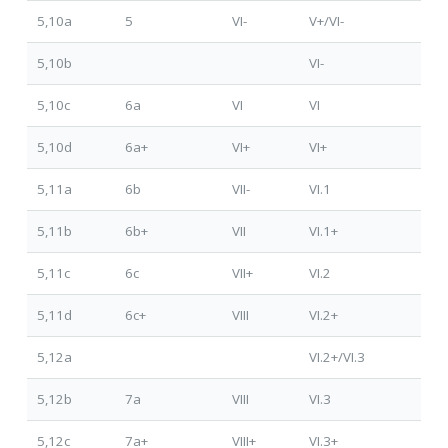
5,10a
5
VI-
V+/VI-
5,10b
VI-
5,10c
6a
VI
VI
5,10d
6a+
VI+
VI+
5,11a
6b
VII-
VI.1
5,11b
6b+
VII
VI.1+
5,11c
6c
VII+
VI.2
5,11d
6c+
VIII
VI.2+
5,12a
VI.2+/VI.3
5,12b
7a
VIII
VI.3
5,12c
7a+
VIII+
VI.3+