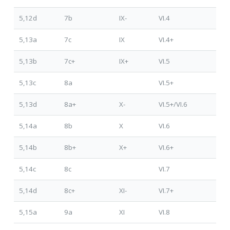
5,12d
7b
IX-
VI.4
5,13a
7c
IX
VI.4+
5,13b
7c+
IX+
VI.5
5,13c
8a
VI.5+
5,13d
8a+
X-
VI.5+/VI.6
5,14a
8b
X
VI.6
5,14b
8b+
X+
VI.6+
5,14c
8c
VI.7
5,14d
8c+
XI-
VI.7+
5,15a
9a
XI
VI.8