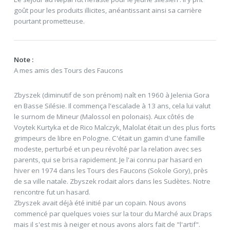
goût pour les produits illicites, anéantissant ainsi sa carrière
pourtant prometteuse.
Note :
A mes amis des Tours des Faucons
Zbyszek (diminutif de son prénom) naît en 1960 à Jelenia Gora
en Basse Silésie. Il commença l'escalade à 13 ans, cela lui valut
le surnom de Mineur (Malossol en polonais). Aux côtés de
Voytek Kurtyka et de Rico Malczyk, Malolat était un des plus forts
grimpeurs de libre en Pologne. C'était un gamin d'une famille
modeste, perturbé et un peu révolté par la relation avec ses
parents, qui se brisa rapidement. Je l'ai connu par hasard en
hiver en 1974 dans les Tours des Faucons (Sokole Gory), près
de sa ville natale. Zbyszek rodait alors dans les Sudètes. Notre
rencontre fut un hasard.
Zbyszek avait déjà été initié par un copain. Nous avons
commencé par quelques voies sur la tour du Marché aux Draps
mais il s'est mis à neiger et nous avons alors fait de "l'artif".