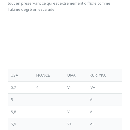
tout en préservant ce qui est extrêmement difficile comme
l'ultime degré en escalade.
USA
FRANCE
UIAA
KURTYKA
5,7
4
V-
IV+
5
V-
5,8
V
V
5,9
V+
V+