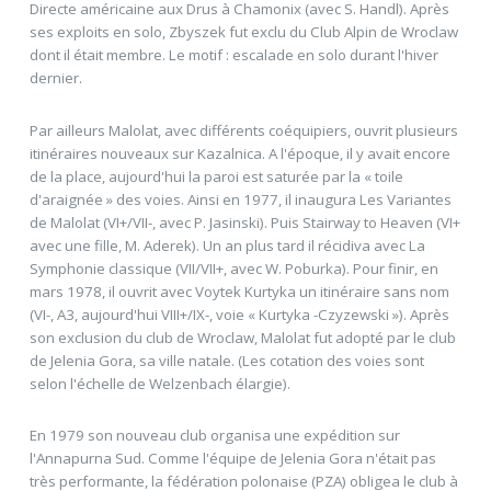
Directe américaine aux Drus à Chamonix (avec S. Handl). Après
ses exploits en solo, Zbyszek fut exclu du Club Alpin de Wroclaw
dont il était membre. Le motif : escalade en solo durant l'hiver
dernier.
Par ailleurs Malolat, avec différents coéquipiers, ouvrit plusieurs
itinéraires nouveaux sur Kazalnica. A l'époque, il y avait encore
de la place, aujourd'hui la paroi est saturée par la « toile
d'araignée » des voies. Ainsi en 1977, il inaugura Les Variantes
de Malolat (VI+/VII-, avec P. Jasinski). Puis Stairway to Heaven (VI+
avec une fille, M. Aderek). Un an plus tard il récidiva avec La
Symphonie classique (VII/VII+, avec W. Poburka). Pour finir, en
mars 1978, il ouvrit avec Voytek Kurtyka un itinéraire sans nom
(VI-, A3, aujourd'hui VIII+/IX-, voie « Kurtyka -Czyzewski »). Après
son exclusion du club de Wroclaw, Malolat fut adopté par le club
de Jelenia Gora, sa ville natale. (Les cotation des voies sont
selon l'échelle de Welzenbach élargie).
En 1979 son nouveau club organisa une expédition sur
l'Annapurna Sud. Comme l'équipe de Jelenia Gora n'était pas
très performante, la fédération polonaise (PZA) obligea le club à