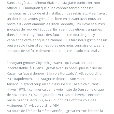
Sans exagération Mineur était mon stagiaire particulier, non
officiel. Il lui manquait quelques connaissances dans les
manoeuvres de corde et d'installation des relais etc. Mais il avait
un don. Nous avons grimpé en libre en hissant avec nous un
poste à K7 dont émanait les Black Sabbath, Pink Floyd et autres
groupes de rock de l'époque. En hiver nous étions tranquilles
dans Sokole Gory (Tours des faucons) car peu de gens y
venaient à cette époque de l'année. Plus tard nous grimpions un
peu en solo intégral sur les voies que nous connaissions, sans
le risque de se faire dénoncer au club, car le solo était mal vu.
En voyant grimper Zbyszek, je savais qu'il avait un talent
incontestable. À 15 ans il gravit avec un coéquipier le pilier de
Kazalnica (aussi dénommé la voie Kurczab, VI, A3, aujourd'hui
IX+). Rapidement mon stagiaire dépassa son moniteur un
faisant un grand coup en solo assuré sur Kazalnica durant
l'hiver 1978. Il commença par la voie mixte de Dag sur le cirque
de Kazalnica (5+, A2, aujourd'hui VII+, M8 en hiver). Il enchaîna
par le Grand Dièdre (V+, A2). Pour finir il s'offrit la voie des
Araignées (VI, A4, aujourd'hui VII+).
Au cours de l'été de la même année, il gravit en trois heures la