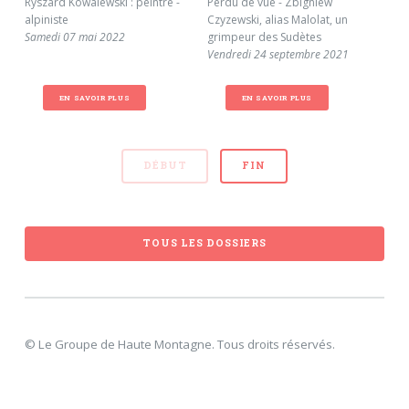
Ryszard Kowalewski : peintre -
Perdu de vue - Zbigniew
Mon
alpiniste
Czyzewski, alias Malolat, un
asc
Samedi 07 mai 2022
grimpeur des Sudètes
con
Vendredi 24 septembre 2021
Vol
Jeu
EN SAVOIR PLUS
EN SAVOIR PLUS
DÉBUT
FIN
TOUS LES DOSSIERS
© Le Groupe de Haute Montagne. Tous droits réservés.