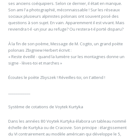
ses anciens coéquipiers. Selon ce dernier, il était en manque.
Son ami l'a photographié, méconnaissable ! Sur les réseaux
sociaux plusieurs alpinistes polonais ont souvent posé des
questions à son sujet. En vain. Apparemment il est vivant. Mais
reviendra t-il -un jour au refuge? Ou restera-t-il porté disparu?
À la fin de son poème, Message de M. Cogito, un grand poète
polonais Zbigniew Herbert écrivit :
« Reste éveillé - quand la lumière sur les montagnes donne un
signe - lèves-toi et marches »
Écoutes le poète Zbyszek ! Réveilles-toi, on t'attend !
____________
Système de cotations de Voytek Kurtyka
Dans les années 80 Voytek Kurtyka élabora un tableau nommé
échelle de Kurtyka ou de Cracovie. Son principe : élargissement
du VI contrairement au modèle américain qui développe le 5,