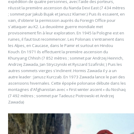
expédition de quatre personnes, avec l'aide des porteurs,
réussit la première ascension du Nanda Devi East (7 434 mètres
; sommet par Jakub Bujak et Janusz Klarner.) Puis ils essaient, en
vain, d'obtenir la permission auprès du Foreign Office pour
s'attaquer au K2. La deuxième guerre mondiale met
provisoirement fin à leur exploration. En 1945 la Pologne est en
ruines, il faut tout recommencer. Les Polonais s'entrainent dans
les Alpes, en Caucase, dans le Pamir et surtout en Hindou
Kouch. En 1971 ils effectuent la première ascension du
Khunyang Chhish (7 852 mètres ; sommet par Andrzej Heinrich,
Andrzej Zawada, Jan Stryczynski et Ryszard Szafirski; ) Puis les
autres sommets vierges s'inclinent .Hormis Zawada il y a un
autre leader : Janusz Kurczab. En 1973 Zawada lance le pari des
ascensions hivernales. Cette épopée polonaise débute dans les
montagnes d'Afghanistan avec « First winter ascent » du Noshaq
(7 492 mètres ; sommet par Tadeusz Piotrowski et Andrzej
Zawada)