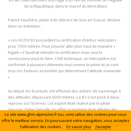
de la République dans le massif du Mont-Blanc
Patrick Fauchère, pilote d'
Air-Glaciers
de Sion en Suisse, déclare
dans un entretien :
« Les AS350 B3 possèdent la certification d'
Airbus Helicopters
pour 7000 mètres. Pour pouvoir aller plus haut de manière «
légale » il faudrait étendre la certification mais seul le
constructeur peut le faire. Côté technique, un hélicoptère est
confronté à plusieurs éléments tout comme le pilote et ce sont
tous ces facteurs ensemble qui déterminent l'altitude maximale.
»
Au Népal, les Ecureuils ont effectué des actions de sauvetage à
des altitudes dépassant 6000 mètres. Le B3 s'est posé à deux
reprises sur l'Everest. Cet exploit était réalisé par le pilote
d'essais, Didier Delsalle. En effet sa machine était allégée (les
Le site www.ghm-alpinisme.fr (ou .com) utilise des cookies pour vous
sièges des passagers entre autres) et contenait une quantité
offrir le meilleur service. En poursuivant votre navigation, vous acceptez
limitée de kérosène, soit environ 400 kilos de moins que les B3
l’utilisation des cookies.
En savoir plus
J’accepte
pilotés par les pilotes de l'armée pakistanaises.