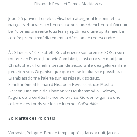
Élisabeth Revol et Tomek Mackiewicz
Jeudi 25 janvier, Tomek et Élisabeth atteignent le sommet du
Nanga Parbat vers 18 heures. Depuis une demi-heure il fait nuit.
Le Polonais présente tous les symptômes d'une ophtalmie. La
cordée prend immédiatement la décision de redescendre.
À 23 heures 10 Elisabeth Revol envoie son premier SOS à son
routeur en France, Ludovic Giambiasi, ainsi qu'à son mari Jean-
Christophe : « Tomek a besoin de secours, il a des gelures, il ne
peut rien voir. Organise quelque chose le plus vite possible. »
Giambiasi donne l'alerte sur les réseaux sociaux.
Simultanément le mari d'Elisabeth Revol contacte Masha
Gordon, une amie de Chamonix et Muhammad Ali Saltoro,
l'agent de la cordée franco-polonaise. Gordon organise une
collecte des fonds sur le site Internet
GoFundMe
.
Solidarité des Polonais
Varsovie, Pologne. Peu de temps après, dans la nuit, Janusz