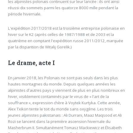
les alpinistes polonais continuent sur leur lancée : ils ont ainsi
réussi dix sommets parmi les quatorze 8000 mille pendant la
période hivernale.
L'expédition 2017/2018 est la troisième entreprise polonaise en
hiver sur le K2 (après celles de 1987/1988 et de 2003 et la
quatrième en comptant l'expédition russe 2011/2012, marquée
par la disparition de Witalij Gorelik.)
Le drame, acte I
En janvier 2018, les Polonais ne sont pas seuls dans les plus
hautes montagnes du monde. Depuis quelques années les
alpinistes d'autres pays y viennent de plus en plus nombreux en
hiver, visiblement contaminés par le virus de « l'art de la
souffrance », expression chère à Voytek Kurtyka. Cette année,
Alex Txikon tente le toit du monde sans oxygène. Les trois
jeunes alpinistes pakistanais : Ali Durrani, Maaz Maqsood et Ali
Rozi se lancent dans la première ascension hivernale du
Masherbrum II. Simultanément Tomasz Mackiewicz et Élisabeth