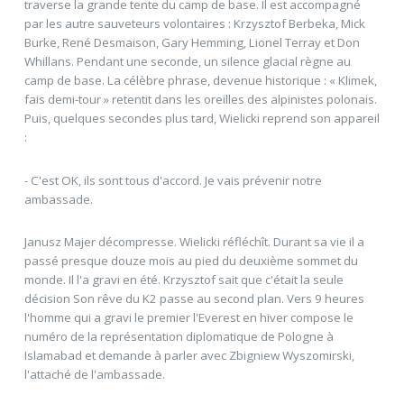
traverse la grande tente du camp de base. Il est accompagné
par les autre sauveteurs volontaires : Krzysztof Berbeka, Mick
Burke, René Desmaison, Gary Hemming, Lionel Terray et Don
Whillans. Pendant une seconde, un silence glacial règne au
camp de base. La célèbre phrase, devenue historique : « Klimek,
fais demi-tour » retentit dans les oreilles des alpinistes polonais.
Puis, quelques secondes plus tard, Wielicki reprend son appareil
:
- C'est OK, ils sont tous d'accord. Je vais prévenir notre
ambassade.
Janusz Majer décompresse. Wielicki réfléchît. Durant sa vie il a
passé presque douze mois au pied du deuxième sommet du
monde. Il l'a gravi en été. Krzysztof sait que c'était la seule
décision Son rêve du K2 passe au second plan. Vers 9 heures
l'homme qui a gravi le premier l'Everest en hiver compose le
numéro de la représentation diplomatique de Pologne à
Islamabad et demande à parler avec Zbigniew Wyszomirski,
l'attaché de l'ambassade.