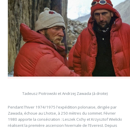
Tadeusz Piotrowski et Andrzej Zawada (à droite)
Pendant l'hiver 1974/1975 l'expédition polonaise, dirigée par
Zawada, échoue au Lhotse, à 250 mètres du sommet. Février
1980 apporte la consécration : Leszek Cichy et Krzysztof Wielicki
réalisent la première ascension hivernale de l'Everest. Depuis