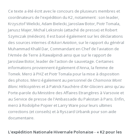
Ce texte a été écrit avec le concours de plusieurs membres et
coordinateurs de l'expédition du K2, notamment : son leader,
Krzysztof Wielicki, Adam Bielecki, Jaroslaw Botor, Piotr Tomala,
Janusz Majer, Michal Leksinski (attaché de presse) et Robert
Szymczak (médecin). Il est basé également sur les déclarations
des sources internes d'
Askari Aviation
, sur le rapport du général
Muhammad Khalil Dar, Commandant en Chef de l'aviation de
l'Armée de Terre à Rawalpindi ainsi que sur le rapport de
Jaroslaw Botor, leader de l'action de sauvetage. Certaines
informations proviennent également d'Anna, la femme de
Tomek. Merci à PHZ et Piotr Tomala pour la mise à disposition
des photos. Merci également au personnel de
Chamonix Mont
Blanc Hélicoptères
et à Patrick Fauchère d'
Air-Glaciers
ainsi qu'au
Porte-parole du Ministère des Affaires Etrangères à Varsovie et
au Service de presse de l'Ambassade du Pakistan à Paris. Enfin,
merci à Rodolphe Popier et Larry Ware pour leurs ultimes
corrections (et conseils) et à Ryszard Urbanik pour son aide
documentaire.
L'expédition Nationale Hivernale Polonaise - « K2 pour les