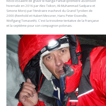
Revol essaient de gravir le Nanga Parbat (première ascension
hivernale en 2016 par Alex Txikon, Ali Muhammad Sadpara et
Simone Moro) par l'itinéraire inachevé du Grand Tyrolien de
2000 (Reinhold et Hubert Messner, Hans Peter Eisendle,
Wolfgang Tomaseth). C'est la troisième tentative de la Française
et la septième pour son compagnon polonais.