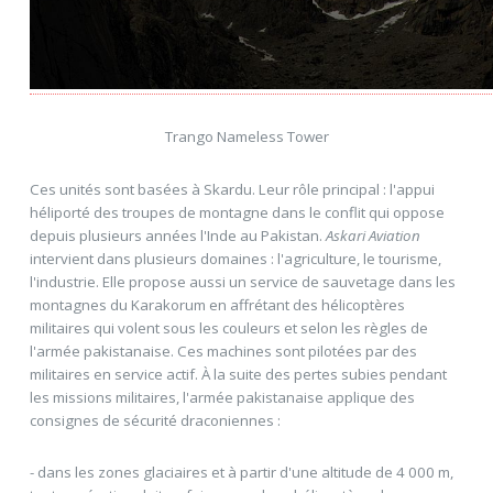
Trango Nameless Tower
Ces unités sont basées à Skardu. Leur rôle principal : l'appui
héliporté des troupes de montagne dans le conflit qui oppose
depuis plusieurs années l'Inde au Pakistan.
Askari Aviation
intervient dans plusieurs domaines : l'agriculture, le tourisme,
l'industrie. Elle propose aussi un service de sauvetage dans les
montagnes du Karakorum en affrétant des hélicoptères
militaires qui volent sous les couleurs et selon les règles de
l'armée pakistanaise. Ces machines sont pilotées par des
militaires en service actif. À la suite des pertes subies pendant
les missions militaires, l'armée pakistanaise applique des
consignes de sécurité draconiennes :
- dans les zones glaciaires et à partir d'une altitude de 4 000 m,