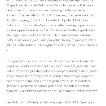
2017. Sous la direction de Krzysztof Wielicki les membres de
l'Expédition Nationale Polonaise s'envolent pour le Pakistan.
Leur objectif : une entreprise d'envergure, la première
ascension hivernale du K2 (8 611 mètres ; première ascension :
Achille Compagnoni et Lino Lacedelli 31 juillet 1954.). Les
Polonais ont choisi de s'attaquer à cette montagne par la voie
Cesen, appelée aussi la voie des Basques. Cette expédition a
été organisée par l'association PHZ (Himalayisme Hivernal
Polonais) créée il y a 10 ans par Artur Hajzer, disparu en 2013
sur le Gasherbrum I. Son slogan officiel : « K2 pour les Polonais
».
Chogori (Ketu ou encore Godwin-Austen) est le seul sommet
parmi les quatorze 8 000 qui n'a pas encore été gravi en hiver.
Selon certains alpinistes polonais, adeptes du style alpin, cette
expédition est probablement le dernier chapitre de l'épopée
hivernale en Himalaya. Ce sera peut-être aussi la dernière
grande expédition nationale polonaise considérée par de
nombreux alpinistes comme onéreuse et manquant d'efficacité.
Les Polonais débutent en Himalaya en juillet 1939. Une mini -