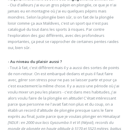
- Oui d'ailleurs j'ai eu un gros pépin en plongée, ce que je n'ai
jamais eu en montagne où j'ai eu quelques pépins mais
moindres. Selon la plongée bien sûr, si on fait de la plongée
loisir comme ça aux Maldives, c'est un sport qui n'est pas
catalogué du tout dans les sports à risques. Par contre
l'exploration des gaz différents, avec des profondeurs
importantes, ça peut se rapprocher de certaines pentes raides
oui, bien sûr.
- Au niveau du plaisir aussi ?
- Tout à fait, c'est différent mais il y a aussi des sortes de points
de non-retour. On est embarqué dedans et puis il faut faire
avec, gérer son stress pour ne pas se laisser partir et pour ça
c'est exactement la même chose. Il y a aussi une période où j'ai
voulu mixer un peu les plaisirs - c'est dans mes habitudes, j'ai
alors voulu faire de la plongée en altitude! C'était intéressant
parce que personne ne l'avait fait non plus et du coup, on a
établi un record d'altitude de plongée presque sans le faire
exprès au final, juste parce que je voulais plonger en Himalaya!
[NDLR : en 2000 aux lacs Gyazumba II et VI (Népal), records du
monde de plongée en haute altitude à 5170 et 5523 mètres, battus