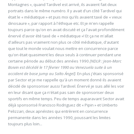
Montagnes », quand Tardivel est arrivé, ils avaient fait deux
portraits dans le même numéro. Il y avait d'un côté Tardivel qui
était le « médiatique » et puis moi qu'ils avaient taxé de « vieux
dinosaure », par rapport à l'éthique etc. Et je m'en rappelle
toujours parce qu'on en avait discuté et ça l'avait profondément
énervé d'avoir été taxé de « médiatique »! Et ça ne m'allait
d'ailleurs pas vraiment non plus ce côté médiatique, d'autant
que tout le monde voulait nous mettre en concurrence parce
qu'on était quasiment les deux seuls à continuer pendant une
certaine période au début des années 1990
[NDLR : Jean-Marc
Boivin est décédé le 17 février 1990 au Venezuela suite à un
accident de base jump au Salto Ángel]
. En plus j'étais sponsorisé
par Sector et je me rappelle qu'à un moment donné ils avaient
décidé de sponsoriser aussi Tardivel. Énervé je suis allé les voir
en leur disant que ça n'était pas sain de sponsoriser deux
sportifs en même temps. Peu de temps auparavant Sector avait
déjà sponsorisé Francisco Rodriguez dit « Pipin » et Umberto
Pelizzari, deux apnéistes qui entrèrent en concurrence
permanente dans les années 1990, poussant les limites
toujours plus loin...