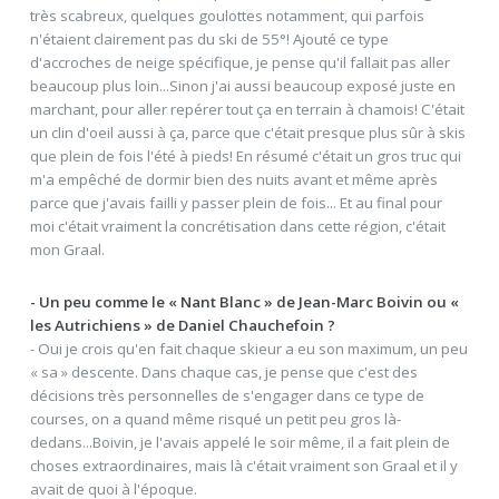
très scabreux, quelques goulottes notamment, qui parfois
n'étaient clairement pas du ski de 55°! Ajouté ce type
d'accroches de neige spécifique, je pense qu'il fallait pas aller
beaucoup plus loin...Sinon j'ai aussi beaucoup exposé juste en
marchant, pour aller repérer tout ça en terrain à chamois! C'était
un clin d'oeil aussi à ça, parce que c'était presque plus sûr à skis
que plein de fois l'été à pieds! En résumé c'était un gros truc qui
m'a empêché de dormir bien des nuits avant et même après
parce que j'avais failli y passer plein de fois... Et au final pour
moi c'était vraiment la concrétisation dans cette région, c'était
mon Graal.
- Un peu comme le « Nant Blanc » de Jean-Marc Boivin ou «
les Autrichiens » de Daniel Chauchefoin ?
- Oui je crois qu'en fait chaque skieur a eu son maximum, un peu
« sa » descente. Dans chaque cas, je pense que c'est des
décisions très personnelles de s'engager dans ce type de
courses, on a quand même risqué un petit peu gros là-
dedans...Boivin, je l'avais appelé le soir même, il a fait plein de
choses extraordinaires, mais là c'était vraiment son Graal et il y
avait de quoi à l'époque.