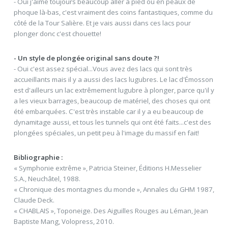
- Oui j'aime toujours beaucoup aller à pied ou en peaux de
phoque là-bas, c'est vraiment des coins fantastiques, comme du
côté de la Tour Salière. Et je vais aussi dans ces lacs pour
plonger donc c'est chouette!
- Un style de plongée original sans doute ?!
- Oui c'est assez spécial...Vous avez des lacs qui sont très
accueillants mais il y a aussi des lacs lugubres. Le lac d'Émosson
est d'ailleurs un lac extrêmement lugubre à plonger, parce qu'il y
a les vieux barrages, beaucoup de matériel, des choses qui ont
été embarquées. C'est très instable car il y a eu beaucoup de
dynamitage aussi, et tous les tunnels qui ont été faits...c'est des
plongées spéciales, un petit peu à l'image du massif en fait!
Bibliographie :
« Symphonie extrême », Patricia Steiner, Éditions H.Messelier
S.A., Neuchâtel, 1988.
« Chronique des montagnes du monde », Annales du GHM 1987,
Claude Deck.
« CHABLAIS », Toponeige. Des Aiguilles Rouges au Léman, Jean
Baptiste Mang, Volopress, 2010.