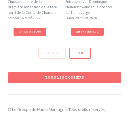
Cinquantenaire de la
Entretien avec Dominique
La 
première ascension de la face
Neuenschwander : à propos
Täs
nord de la Corne de Chamois
du Tenneverge
alp
Samedi 16 avril 2022
Lundi 20 juillet 2020
Lund
EN SAVOIR PLUS
EN SAVOIR PLUS
DÉBUT
FIN
TOUS LES DOSSIERS
© Le Groupe de Haute Montagne. Tous droits réservés.