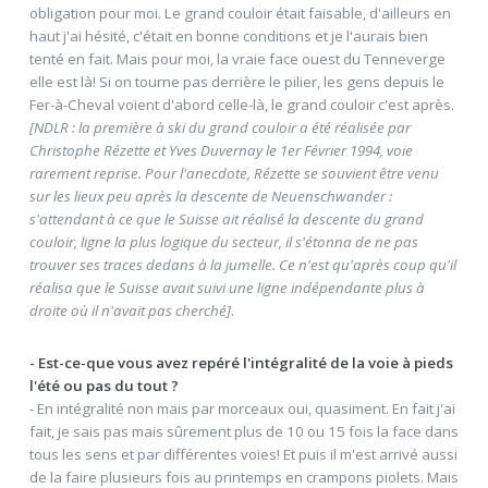
obligation pour moi. Le grand couloir était faisable, d'ailleurs en
haut j'ai hésité, c'était en bonne conditions et je l'aurais bien
tenté en fait. Mais pour moi, la vraie face ouest du Tenneverge
elle est là! Si on tourne pas derrière le pilier, les gens depuis le
Fer-à-Cheval voient d'abord celle-là, le grand couloir c'est après.
[NDLR : la première à ski du grand couloir a été réalisée par
Christophe Rézette et Yves Duvernay le 1er Février 1994, voie
rarement reprise. Pour l'anecdote, Rézette se souvient être venu
sur les lieux peu après la descente de Neuenschwander :
s'attendant à ce que le Suisse ait réalisé la descente du grand
couloir, ligne la plus logique du secteur, il s'étonna de ne pas
trouver ses traces dedans à la jumelle. Ce n'est qu'après coup qu'il
réalisa que le Suisse avait suivi une ligne indépendante plus à
droite où il n'avait pas cherché]
.
- Est-ce-que vous avez repéré l'intégralité de la voie à pieds
l'été ou pas du tout ?
- En intégralité non mais par morceaux oui, quasiment. En fait j'ai
fait, je sais pas mais sûrement plus de 10 ou 15 fois la face dans
tous les sens et par différentes voies! Et puis il m'est arrivé aussi
de la faire plusieurs fois au printemps en crampons piolets. Mais