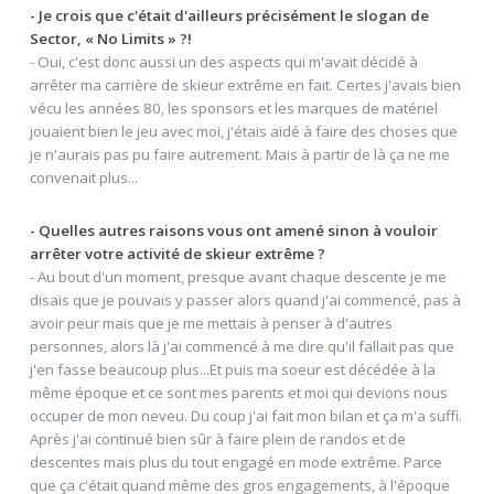
- Je crois que c'était d'ailleurs précisément le slogan de
Sector, « No Limits » ?!
- Oui, c'est donc aussi un des aspects qui m'avait décidé à
arrêter ma carrière de skieur extrême en fait. Certes j'avais bien
vécu les années 80, les sponsors et les marques de matériel
jouaient bien le jeu avec moi, j'étais aidé à faire des choses que
je n'aurais pas pu faire autrement. Mais à partir de là ça ne me
convenait plus...
- Quelles autres raisons vous ont amené sinon à vouloir
arrêter votre activité de skieur extrême ?
- Au bout d'un moment, presque avant chaque descente je me
disais que je pouvais y passer alors quand j'ai commencé, pas à
avoir peur mais que je me mettais à penser à d'autres
personnes, alors là j'ai commencé à me dire qu'il fallait pas que
j'en fasse beaucoup plus...Et puis ma soeur est décédée à la
même époque et ce sont mes parents et moi qui devions nous
occuper de mon neveu. Du coup j'ai fait mon bilan et ça m'a suffi.
Après j'ai continué bien sûr à faire plein de randos et de
descentes mais plus du tout engagé en mode extrême. Parce
que ça c'était quand même des gros engagements, à l'époque