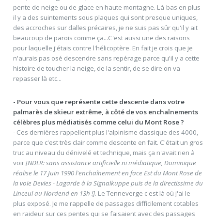
pente de neige ou de glace en haute montagne. Là-bas en plus
il y a des suintements sous plaques qui sont presque uniques,
des accroches sur dalles précaires, je ne suis pas sûr qu'il y ait
beaucoup de parois comme ça...C'est aussi une des raisons
pour laquelle j'étais contre l'hélicoptère. En fait je crois que je
n'aurais pas osé descendre sans repérage parce qu'il y a cette
histoire de toucher la neige, de la sentir, de se dire on va
repasser là etc...
- Pour vous que représente cette descente dans votre
palmarès de skieur extrême, à côté de vos enchaînements
célèbres plus médiatisés comme celui du Mont Rose ?
- Ces dernières rappellent plus l'alpinisme classique des 4000,
parce que c'est très clair comme descente en fait. C'était un gros
truc au niveau du dénivelé et technique, mais ça n'avait rien à
voir
[NDLR: sans assistance artificielle ni médiatique, Dominique
réalise le 17 Juin 1990 l'enchaînement en face Est du Mont Rose de
la voie Devies - Lagarde à la Signalkuppe puis de la directissime du
Linceul au Nordend en 13h !]
. Le Tenneverge c'est là où j'ai le
plus exposé. Je me rappelle de passages difficilement cotables
en raideur sur ces pentes qui se faisaient avec des passages