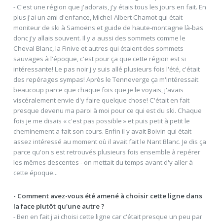
- C'est une région que j'adorais, j'y étais tous les jours en fait. En
plus j'ai un ami d'enfance, Michel-Albert Chamot qui était
moniteur de ski à Samoëns et guide de haute-montagne là-bas
donc j'y allais souvent. Il y a aussi des sommets comme le
Cheval Blanc, la Finive et autres qui étaient des sommets
sauvages à l'époque, c'est pour ça que cette région est si
intéressante! Le pas noir j'y suis allé plusieurs fois l'été, c'était
des repérages sympas! Après le Tenneverge ça m'intéressait
beaucoup parce que chaque fois que je le voyais, j'avais
viscéralement envie d'y faire quelque chose! C'était en fait
presque devenu ma paroi à moi pour ce qui est du ski. Chaque
fois je me disais « c'est pas possible » et puis petit à petit le
cheminement a fait son cours. Enfin il y avait Boivin qui était
assez intéressé au moment où il avait fait le Nant Blanc. Je dis ça
parce qu'on s'est retrouvés plusieurs fois ensemble à repérer
les mêmes descentes - on mettait du temps avant d'y aller à
cette époque...
- Comment avez-vous été amené à choisir cette ligne dans
la face plutôt qu'une autre ?
- Ben en fait j'ai choisi cette ligne car c'était presque un peu par