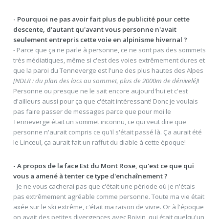
- Pourquoi ne pas avoir fait plus de publicité pour cette
descente, d'autant qu'avant vous personne n'avait
seulement entrepris cette voie en alpinisme hivernal ?
- Parce que ça ne parle à personne, ce ne sont pas des sommets
très médiatiques, même si c'est des voies extrêmement dures et
que la paroi du Tenneverge est l'une des plus hautes des Alpes
[NDLR : du plan des lacs au sommet, plus de 2000m de dénivelé]
!
Personne ou presque ne le sait encore aujourd'hui et c'est
d'ailleurs aussi pour ça que c'était intéressant! Donc je voulais
pas faire passer de messages parce que pour moi le
Tenneverge était un sommet inconnu, ce qui veut dire que
personne n'aurait compris ce qu'il s'était passé là. Ça aurait été
le Linceul, ça aurait fait un raffut du diable à cette époque!
- A propos de la face Est du Mont Rose, qu'est ce que qui
vous a amené à tenter ce type d'enchaînement ?
- Je ne vous cacherai pas que c'était une période où je n'étais
pas extrêmement agréable comme personne. Toute ma vie était
axée sur le ski extrême, c'était ma raison de vivre. Or à l'époque
on avait des petites divergences avec Boivin, qui était quelqu'un