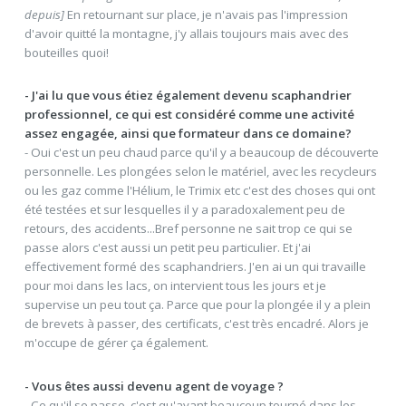
depuis]
En retournant sur place, je n'avais pas l'impression
d'avoir quitté la montagne, j'y allais toujours mais avec des
bouteilles quoi!
- J'ai lu que vous étiez également devenu scaphandrier
professionnel, ce qui est considéré comme une activité
assez engagée, ainsi que formateur dans ce domaine?
- Oui c'est un peu chaud parce qu'il y a beaucoup de découverte
personnelle. Les plongées selon le matériel, avec les recycleurs
ou les gaz comme l'Hélium, le Trimix etc c'est des choses qui ont
été testées et sur lesquelles il y a paradoxalement peu de
retours, des accidents...Bref personne ne sait trop ce qui se
passe alors c'est aussi un petit peu particulier. Et j'ai
effectivement formé des scaphandriers. J'en ai un qui travaille
pour moi dans les lacs, on intervient tous les jours et je
supervise un peu tout ça. Parce que pour la plongée il y a plein
de brevets à passer, des certificats, c'est très encadré. Alors je
m'occupe de gérer ça également.
- Vous êtes aussi devenu agent de voyage ?
- Ce qu'il se passe, c'est qu'ayant beaucoup tourné dans les