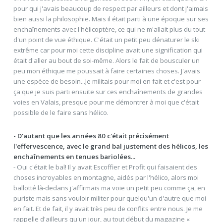
pour qui j'avais beaucoup de respect par ailleurs et dont j'aimais
bien aussi la philosophie. Mais il était parti à une époque sur ses
enchaînements avec l'hélicoptère, ce qui ne m'allait plus du tout
d'un point de vue éthique. C'était un petit peu dénaturer le ski
extrême car pour moi cette discipline avait une signification qui
était d'aller au bout de soi-même. Alors le fait de bousculer un
peu mon éthique me poussait à faire certaines choses. J'avais
une espèce de besoin...Je militais pour moi en fait et c'est pour
ça que je suis parti ensuite sur ces enchaînements de grandes
voies en Valais, presque pour me démontrer à moi que c'était
possible de le faire sans hélico.
- D'autant que les années 80 c'était précisément
l'effervescence, avec le grand bal justement des hélicos, les
enchaînements en tenues bariolées...
- Oui c'était le bal! Il y avait Escoffier et Profit qui faisaient des
choses incroyables en montagne, aidés par l'hélico, alors moi
ballotté là-dedans j'affirmais ma voie un petit peu comme ça, en
puriste mais sans vouloir militer pour quelqu'un d'autre que moi
en fait. Et de fait, il y avait très peu de conflits entre nous. Je me
rappelle d'ailleurs qu'un jour, au tout début du magazine «