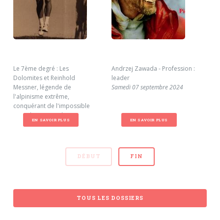
Le 7ème degré : Les
Andrzej Zawada - Profession :
L'a
Dolomites et Reinhold
leader
Pro
Messner, légende de
Samedi 07 septembre 2024
aoû
l'alpinisme extrême,
Ven
conquérant de l'impossible
Samedi 07 septembre 2024
EN SAVOIR PLUS
EN SAVOIR PLUS
DÉBUT
FIN
TOUS LES DOSSIERS