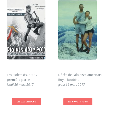
Les Piolets d'Or 2017,
Décès de l'alpiniste américain
Pio
première partie
Royal Robbins
Sam
Jeudi 30 mars 2017
Jeudi 16 mars 2017
EN SAVOIR PLUS
EN SAVOIR PLUS