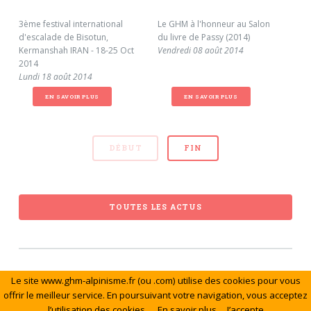
3ème festival international
Le GHM à l'honneur au Salon
Déc
d'escalade de Bisotun,
du livre de Passy (2014)
Mar
Kermanshah IRAN - 18-25 Oct
Vendredi 08 août 2014
anc
2014
FFM
Lundi 18 août 2014
Sam
EN SAVOIR PLUS
EN SAVOIR PLUS
DÉBUT
FIN
TOUTES LES ACTUS
Le site www.ghm-alpinisme.fr (ou .com) utilise des cookies pour vous
© Le Groupe de Haute Montagne. Tous droits réservés.
offrir le meilleur service. En poursuivant votre navigation, vous acceptez
l’utilisation des cookies.
En savoir plus
J’accepte