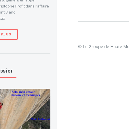
le jugement en appel
stophe Profit dans l'affaire
nt Blanc
025
 PLUS
© Le Groupe de Haute Mon
ssier