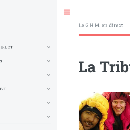
Toggle
Le G.H.M. en direct
DIRECT
La Tri
N
S
IVE