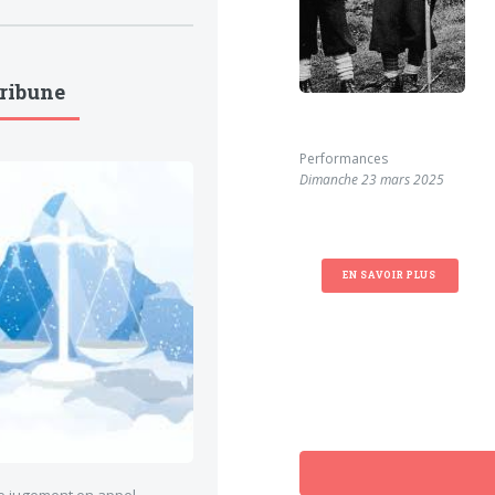
Tribune
Performances
Dimanche 23 mars 2025
EN SAVOIR PLUS