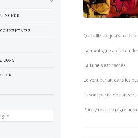
DU MONDE
DOCUMENTAIRE
Qui brille toujours au del
La montagne a dit son de
& DONS
La Lune s'est cachée
ATION
Le vent hurlait dans les n
Ils sont partis de nuit vers
Pour y rester malgré nos c