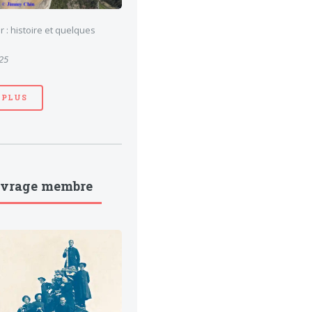
 : histoire et quelques
025
 PLUS
uvrage membre