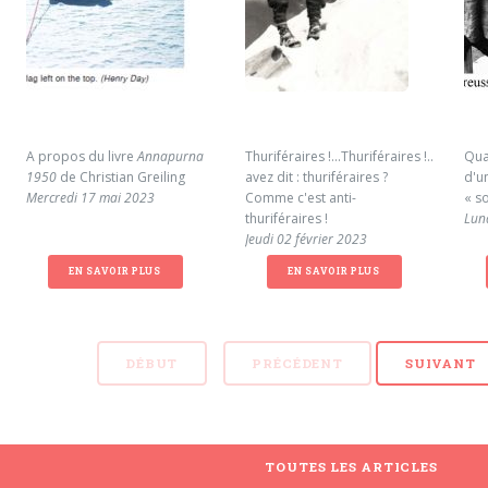
A propos du livre
Annapurna
Thuriféraires !...Thuriféraires !...Vous
Qua
1950
de Christian Greiling
avez dit : thuriféraires ?
d'un
Mercredi 17 mai 2023
Comme c'est anti-
« s
thuriféraires !
Lun
Jeudi 02 février 2023
EN SAVOIR PLUS
EN SAVOIR PLUS
DÉBUT
PRÉCÉDENT
SUIVANT
TOUTES LES ARTICLES