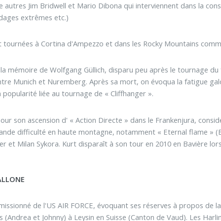
tre autres Jim Bridwell et Mario Dibona qui interviennent dans la con
dages extrêmes etc.)
t tournées à Cortina d'Ampezzo et dans les Rocky Mountains comm
à la mémoire de Wolfgang Güllich, disparu peu après le tournage du f
tre Munich et Nuremberg. Après sa mort, on évoqua la fatigue gal
 popularité liée au tournage de « Cliffhanger ».
our son ascension d' « Action Directe » dans le Frankenjura, considé
rande difficulté en haute montagne, notamment « Eternal flame » (
ler et Milan Sykora. Kurt disparaît à son tour en 2010 en Bavière lors
ALLONE
émissionné de l'US AIR FORCE, évoquant ses réserves à propos de la g
 (Andrea et Johnny) à Leysin en Suisse (Canton de Vaud). Les Harlin 