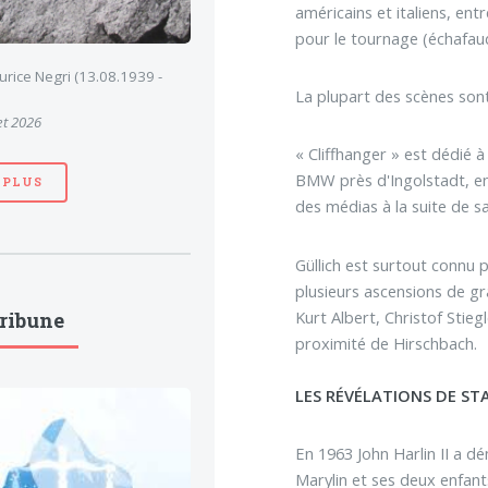
américains et italiens, en
pour le tournage (échafau
ice Negri (13.08.1939 -
La plupart des scènes son
et 2026
« Cliffhanger » est dédié 
BMW près d'Ingolstadt, en
 PLUS
des médias à la suite de sa
Güllich est surtout connu p
plusieurs ascensions de g
Kurt Albert, Christof Stieg
Tribune
proximité de Hirschbach.
LES RÉVÉLATIONS DE ST
En 1963 John Harlin II a d
Marylin et ses deux enfants