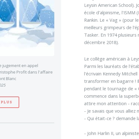
Leysin American School). J
école d'alpinisme, l'ISMM 
Rankin. Le « Vag » (pour l
meilleurs grimpeurs de l'é
Tasker. En 1974 plusieurs 
décembre 2018).
Le collège américain à Leys
le jugement en appel
Parmi les lauréats de l'ét
stophe Profit dans l'affaire
l'écrivain Kennedy Mitchell 
nt Blanc
transformer en bagarre ! Il
025
pendant le tournage de « C
commence dans la superbe vi
 PLUS
attire mon attention - raco
- Je savais que vous alliez
- Qui était-ce ? demande la
- John Harlin II, un alpinis