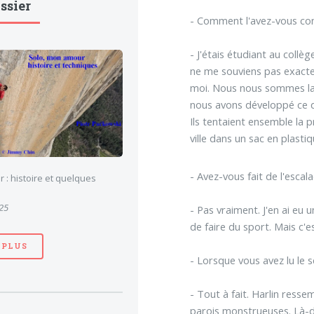
ssier
- Comment l'avez-vous co
- J'étais étudiant au collè
ne me souviens pas exactem
moi. Nous nous sommes lanc
nous avons développé ce qu
Ils tentaient ensemble la p
ville dans un sac en plasti
- Avez-vous fait de l'esca
 : histoire et quelques
025
- Pas vraiment. J'en ai eu 
de faire du sport. Mais c'es
 PLUS
- Lorsque vous avez lu le 
- Tout à fait. Harlin resse
parois monstrueuses. Là-de