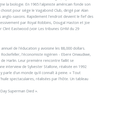
e la biologie. En 1965 l'alpiniste américain fonde son
choisit pour siège le Vagabond Club, dirigé par Alan
 anglo-saxons. Rapidement l'endroit devient le fief des
uccessivement par Royal Robbins, Dougal Haston et Joe
par Clint Eastwood (voir Les tribunes GHM du 29
annuel de l'éducation y avoisine les 88,000 dollars.
l Rockefeller, l'économiste nigérien - Ebere Onwudiwe,
s de Harlin. Leur première rencontre faillit se
une interview de Sylvester Stallone, réalisée en 1992
 y parle d'un monde qu'il connaît à peine. « Tout
huile spectaculaires, réalisées par l'hôte. Un tableau
The Day Superman Died ».