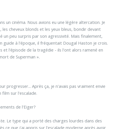
dans un cinéma. Nous avions eu une légère altercation. Je
 les cheveux blonds et les yeux bleus, bondir devant
 un peu surpris par son agressivité. Mais finalement,
 guide à l'époque, il fréquentait Dougal Haston je crois.
 et l'épisode de la tragédie - ils l'ont alors ramené en
la mort de Superman ».
our progresser... Après ça, je n'avais pas vraiment envie
 film sur l'escalade.
nements de l'Eiger?
niste. Le type qui a porté des charges lourdes dans des
ès ce que j'ai appris sur l'escalade moderne après avoir