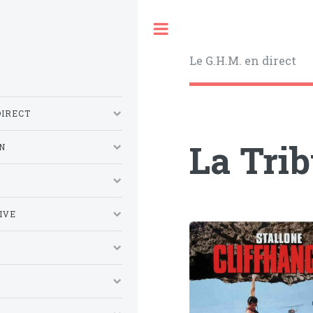
Toggle
Le G.H.M. en direct
DIRECT
La Tri
N
S
IVE