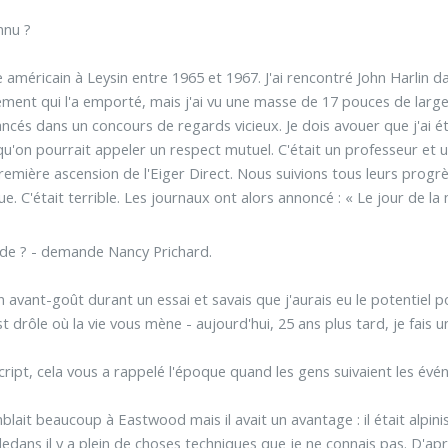
nnu ?
ge américain à Leysin entre 1965 et 1967. J'ai rencontré John Harlin 
ent qui l'a emporté, mais j'ai vu une masse de 17 pouces de large,
és dans un concours de regards vicieux. Je dois avouer que j'ai été
'on pourrait appeler un respect mutuel. C'était un professeur et un
remière ascension de l'Eiger Direct. Nous suivions tous leurs progrès
que. C'était terrible. Les journaux ont alors annoncé : « Le jour de 
lade ? - demande Nancy Prichard.
un avant-goût durant un essai et savais que j'aurais eu le potentiel p
t drôle où la vie vous mène - aujourd'hui, 25 ans plus tard, je fais un
script, cela vous a rappelé l'époque quand les gens suivaient les évé
mblait beaucoup à Eastwood mais il avait un avantage : il était alpi
dans il y a plein de choses techniques que je ne connais pas. D'apr