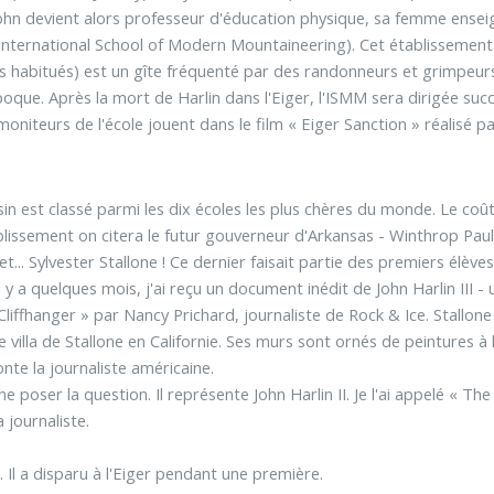
ohn devient alors professeur d'éducation physique, sa femme enseign
(International School of Modern Mountaineering). Cet établissement 
es habitués) est un gîte fréquenté par des randonneurs et grimpeurs
poque. Après la mort de Harlin dans l'Eiger, l'ISMM sera dirigée s
moniteurs de l'école jouent dans le film « Eiger Sanction » réalisé 
in est classé parmi les dix écoles les plus chères du monde. Le coût 
ablissement on citera le futur gouverneur d'Arkansas - Winthrop Pau
et... Sylvester Stallone ! Ce dernier faisait partie des premiers élève
 y a quelques mois, j'ai reçu un document inédit de John Harlin III - 
liffhanger » par Nancy Prichard, journaliste de Rock & Ice. Stallone
lla de Stallone en Californie. Ses murs sont ornés de peintures à l'
nte la journaliste américaine.
 me poser la question. Il représente John Harlin II. Je l'ai appelé « 
 journaliste.
te. Il a disparu à l'Eiger pendant une première.