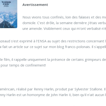
Avertissement
Nous vivons tous confinés, loin des falaises et des m
domicile. C'est drôle, la semaine dernière j'étais verb
une amende. Visiblement ceux qui m'ont verbalisé n
zeaud s'est exprimé à l'ENSA au sujet des restrictions concernant l'
i fait un article sur ce sujet sur mon blog franco-polonais. Il s'appelle 
e film, il rappelle uniquement la présence de certains grimpeurs de
t pour temps de confinement!
 américain, réalisé par Renny Harlin, produit par Sylvester Stallone. 
nny Harlin est un homonyme de John Harlin II, bien qu'il n'ait aucun li