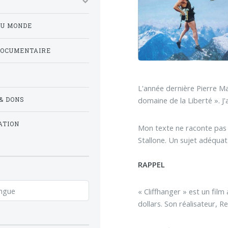
DU MONDE
DOCUMENTAIRE
L'année dernière Pierre Ma
domaine de la Liberté ». J'a
& DONS
ATION
Mon texte ne raconte pas l
Stallone. Un sujet adéqua
RAPPEL
« Cliffhanger » est un film
dollars. Son réalisateur, Re