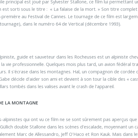
 rôle principal est joué par Sylvester Stallone, ce film lui permett
m est sorti sous le titre : « La falaise de la mort. » Son titre comple
première au Festival de Cannes. Le tournage de ce film est largemen
 tournage), dans le numéro 64 de Vertical (décembre 1993).
piniste, guide et sauveteur dans les Rocheuses est un alpiniste chev
de la vie professionnelle. Quelques mois plus tard, un avion fédéral
rs. Il s'écrase dans les montagnes. Hal, un compagnon de cordée de
Gabe décide d'aider son ami et devient à son tour la cible des « cass
llars tombés dans les valises avant le crash de l'appareil.
 DE LA MONTAGNE
-alpinistes qui ont vu ce film ne se sont sûrement pas aperçus que 
 Güllich double Stallone dans les scènes d'escalade, moyennant un ca
alement Marc de Allessandro, Jeff O'Haco et Ron Kauk. Mais dans l