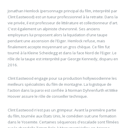
Jonathan Hemlock (personnage principal du film, interprété par
Clint Eastwood) est un tueur professionnel à la retraite. Dans la
vie privée, il est professeur de littérature et collectionneur d'art.
C'est également un alpiniste chevronné. Ses anciens
employeurs lui proposent alors la liquidation d'une taupe
pendant une ascension de l'Eiger. Hemlock refuse, mais
finalement accepte moyennant un gros chèque. Ce film fut
tourné à la Kleine Scheidegg et dans la face Nord de l'Eiger. Le
rôle de la taupe est interprété par George Kennedy, disparu en
2016.
Clint Eastwood engage pour sa production hollywoodienne les
meilleurs spécialistes du film de montagne. La logistique de
l'action dans la paroi est confiée à Norman Dyhrenfurth et Mike
Hoover assure le rôle de conseiller technique.
Clint Eastwood n'est pas un grimpeur. Avant la première partie
du film, tournée aux États Unis, le comédien suit une formation
dans le Yosemite. Certaines séquences d'escalade sont filmées
sur la chandelle Totem Pole à Monument Valley en Arizona,