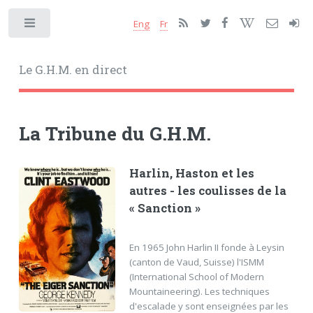
Eng
Fr
Toggle
Le G.H.M. en direct
La Tribune du G.H.M.
Harlin, Haston et les
autres - les coulisses de la
« Sanction »
En 1965 John Harlin II fonde à Leysin
(canton de Vaud, Suisse) l'ISMM
(International School of Modern
Mountaineering). Les techniques
d'escalade y sont enseignées par les