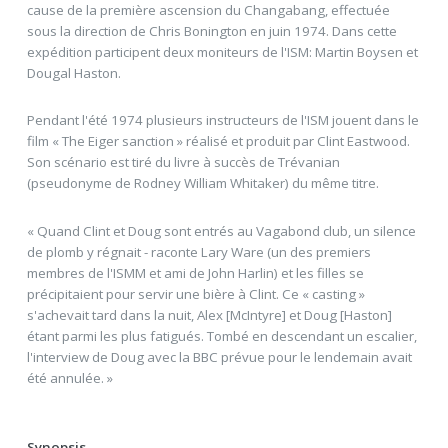
cause de la première ascension du Changabang, effectuée
sous la direction de Chris Bonington en juin 1974. Dans cette
expédition participent deux moniteurs de l'ISM: Martin Boysen et
Dougal Haston.
Pendant l'été 1974 plusieurs instructeurs de l'ISM jouent dans le
film « The Eiger sanction » réalisé et produit par Clint Eastwood.
Son scénario est tiré du livre à succès de Trévanian
(pseudonyme de Rodney William Whitaker) du même titre.
« Quand Clint et Doug sont entrés au Vagabond club, un silence
de plomb y régnait - raconte Lary Ware (un des premiers
membres de l'ISMM et ami de John Harlin) et les filles se
précipitaient pour servir une bière à Clint. Ce « casting »
s'achevait tard dans la nuit, Alex [McIntyre] et Doug [Haston]
étant parmi les plus fatigués. Tombé en descendant un escalier,
l'interview de Doug avec la BBC prévue pour le lendemain avait
été annulée. »
Synopsis