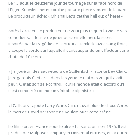
Le 13 août, le deuxième jour de tournage sur la face nord de
l'Eiger, Knowles meurt, touché par une pierre venant de la paroi.
Le producteur lâche: « Oh shit! Let's get the hell out of here! ».
Après l'accident le producteur ne veut plus risquer la vie de ses
comédiens. Il décide de jouer personnellement la scène,
inspirée par la tragédie de Toni Kurz. Hemlock, avec sang froid,
a coupé la corde sur laquelle il était suspendu en effectuant une
chute de 10 mètres.
« J'ai joué un des sauveteurs de Stollenloch - raconte Bev Clark.
Je regardais Clint droit dans les yeux. Je n'ai pas vu qu'il avait
peur. C'était son self-control. Tout le monde était d'accord qu'il
s'est comporté comme un véritable alpiniste. »
« D'ailleurs - ajoute Larry Ware. Clint n'avait plus de choix. Après
la mort de David personne ne voulait jouer cette scène.
Le film sort en France sous le titre « La sanction » en 1975. Il est
produit par Malpaso Company et Universal Pictures, et sa durée