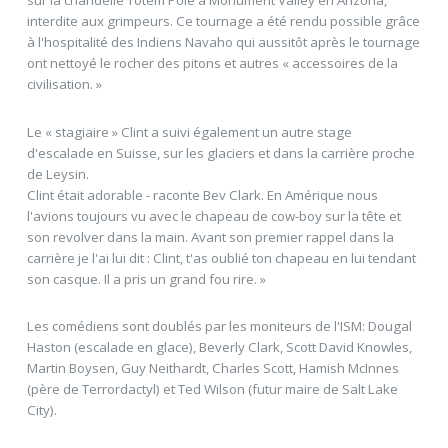
interdite aux grimpeurs. Ce tournage a été rendu possible grâce
à l'hospitalité des Indiens Navaho qui aussitôt après le tournage
ont nettoyé le rocher des pitons et autres « accessoires de la
civilisation. »
Le « stagiaire » Clint a suivi également un autre stage
d'escalade en Suisse, sur les glaciers et dans la carrière proche
de Leysin.
Clint était adorable - raconte Bev Clark. En Amérique nous
l'avions toujours vu avec le chapeau de cow-boy sur la tête et
son revolver dans la main. Avant son premier rappel dans la
carrière je l'ai lui dit : Clint, t'as oublié ton chapeau en lui tendant
son casque. Il a pris un grand fou rire. »
Les comédiens sont doublés par les moniteurs de l'ISM: Dougal
Haston (escalade en glace), Beverly Clark, Scott David Knowles,
Martin Boysen, Guy Neithardt, Charles Scott, Hamish McInnes
(père de Terrordactyl) et Ted Wilson (futur maire de Salt Lake
City).