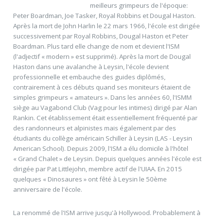
meilleurs grimpeurs de l'époque:
Peter Boardman, Joe Tasker, Royal Robbins et Dougal Haston.
Après la mort de John Harlin le 22 mars 1966, l'école est dirigée
successivement par Royal Robbins, Dougal Haston et Peter
Boardman. Plus tard elle change de nom et devient l'ISM
(l'adjectif « modern » est supprimé). Après la mort de Dougal
Haston dans une avalanche à Leysin, l'école devient
professionnelle et embauche des guides diplômés,
contrairement à ces débuts quand ses moniteurs étaient de
simples grimpeurs « amateurs ». Dans les années 60, l'ISMM
siège au Vagabond Club (Vag pour les intimes) dirigé par Alan
Rankin. Cet établissement était essentiellement fréquenté par
des randonneurs et alpinistes mais également par des
étudiants du collège américain Schiller à Leysin (LAS - Leysin
American School). Depuis 2009, l'ISM a élu domicile à l'hôtel
« Grand Chalet » de Leysin. Depuis quelques années l'école est
dirigée par Pat Littlejohn, membre actif de l'UIAA. En 2015
quelques « Dinosaures » ont fêté à Leysin le 50ème
anniversaire de l'école.
La renommé de l'ISM arrive jusqu'à Hollywood. Probablement à