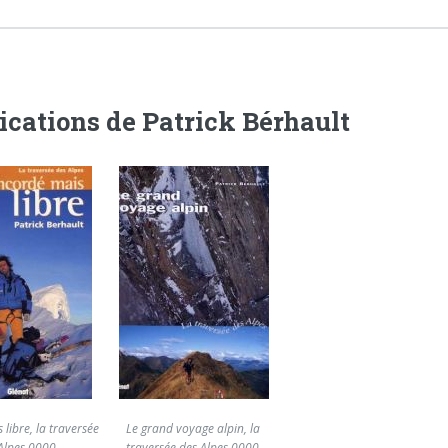
ications de Patrick Bérhault
libre, la traversée
Le grand voyage alpin, la
Alpes 0000
traversée des Alpes 0000