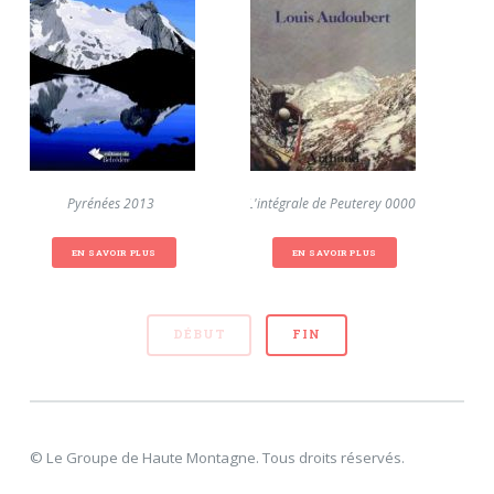
Pyrénées 2013
L'intégrale de Peuterey 0000
Balto
EN SAVOIR PLUS
EN SAVOIR PLUS
DÉBUT
FIN
© Le Groupe de Haute Montagne. Tous droits réservés.