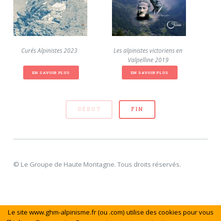
Curés Alpinistes 2023
Les alpinistes victoriens en
E
Valpelline 2019
EN SAVOIR PLUS
EN SAVOIR PLUS
DÉBUT
FIN
© Le Groupe de Haute Montagne. Tous droits réservés.
Le site www.ghm-alpinisme.fr (ou .com) utilise des cookies pour vous