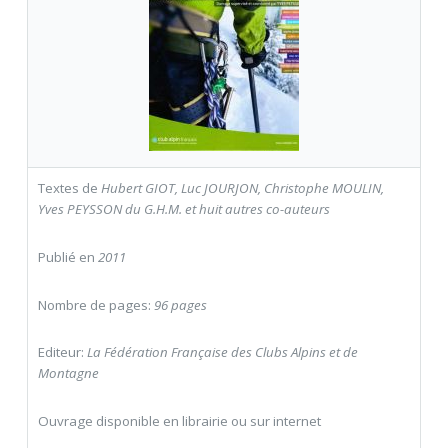
Textes de
Hubert GIOT, Luc JOURJON, Christophe MOULIN,
Yves PEYSSON du G.H.M. et huit autres co-auteurs
Publié en
2011
Nombre de pages:
96 pages
Editeur:
La Fédération Française des Clubs Alpins et de
Montagne
Ouvrage disponible en librairie ou sur internet