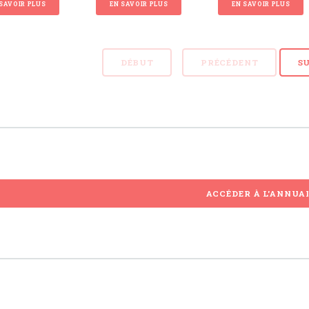
SAVOIR PLUS
EN SAVOIR PLUS
EN SAVOIR PLUS
DÉBUT
PRÉCÉDENT
S
ACCÉDER À L'ANNUA