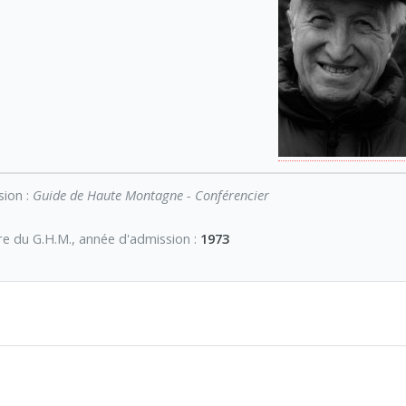
sion :
Guide de Haute Montagne - Conférencier
 du G.H.M., année d'admission :
1973