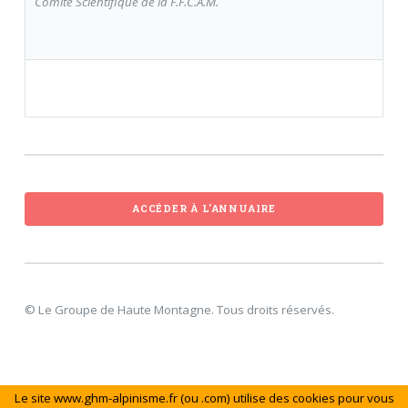
Comité Scientifique de la F.F.C.A.M.
ACCÉDER À L'ANNUAIRE
© Le Groupe de Haute Montagne. Tous droits réservés.
Le site www.ghm-alpinisme.fr (ou .com) utilise des cookies pour vous