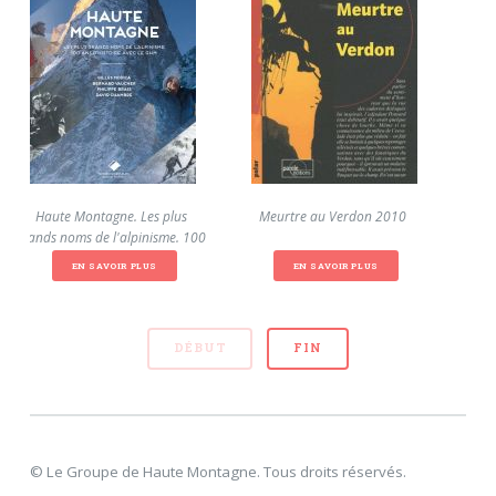
Haute Montagne. Les plus
Meurtre au Verdon 2010
grands noms de l'alpinisme. 100
ans d'histoire avec le GHM 2019
EN SAVOIR PLUS
EN SAVOIR PLUS
DÉBUT
FIN
© Le Groupe de Haute Montagne. Tous droits réservés.