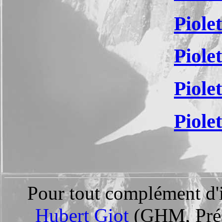
Piole
Piole
Piole
Piole
Pour tout complément d'i
Hubert Giot
(GHM, Prés