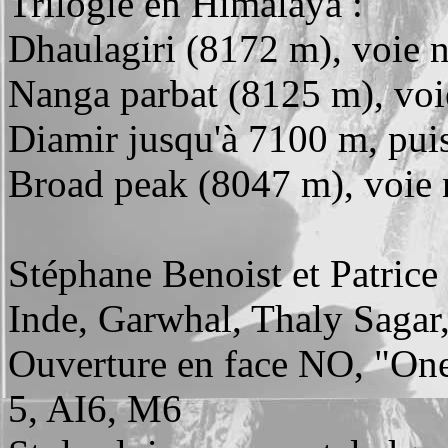
Trilogie en Himalaya :
Dhaulagiri (8172 m), voie n
Nanga parbat (8125 m), voi
Diamir jusqu'à 7100 m, puis
Broad peak (8047 m), voie
Stéphane Benoist et Patric
Inde, Garwhal, Thaly Sagar
Ouverture en face NO, "One 
5, AI6, M6